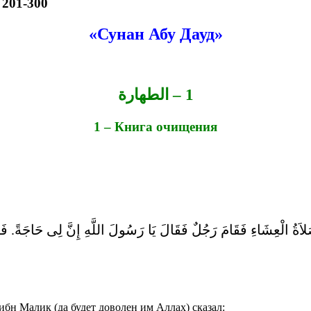
 201-300
«Сунан Абу Дауд»
1 – الطهارة
1 – Книга очищения
اَةُ الْعِشَاءِ فَقَامَ رَجُلٌ فَقَالَ يَا رَسُولَ اللَّهِ إِنَّ لِى حَاجَةً. فَقَ
ибн Малик (да будет доволен им Аллах) сказал: