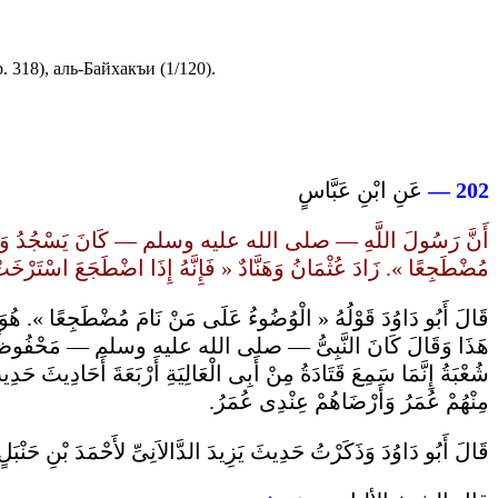
 318), аль-Байхакъи (1/120).
عَنِ ابْنِ عَبَّاسٍ
202 —
أَنَّ رَسُولَ اللَّهِ — صلى الله عليه وسلم — كَانَ يَسْجُدُ وَيَنَامُ وَيَنْفُخ
مُضْطَجِعًا ». زَادَ عُثْمَانُ وَهَنَّادٌ « فَإِنَّهُ إِذَا اضْطَجَعَ اسْتَر ».
قَالَ أَبُو دَاوُدَ قَوْلُهُ « الْوُضُوءُ عَلَى مَنْ نَامَ مُضْطَجِعًا ». هُوَ حَدِي
هَذَا وَقَالَ كَانَ النَّبِىُّ — صلى الله عليه وسلم — مَحْفُوظًا وَ
شُعْبَةُ إِنَّمَا سَمِعَ قَتَادَةُ مِنْ أَبِى الْعَالِيَةِ أَرْبَعَةَ أَحَادِيثَ
مِنْهُمْ عُمَرُ وَأَرْضَاهُمْ عِنْدِى عُمَرُ.
قَالَ أَبُو دَاوُدَ وَذَكَرْتُ حَدِيثَ يَزِيدَ الدَّالاَنِىِّ لأَحْمَدَ بْنِ حَنْبَل.