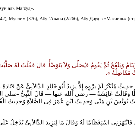
Аун аль-Ма’буд».
42), Муслим (376), Абу ‘Авана (2/266), Абу Дауд в «Масаиль» (стр.
ُ ثُمَّ يَقُومُ فَيُصَلِّى وَلاَ يَتَوَضَّأُ. قَالَ فَقُلْتُ لَهُ صَلَّيْتَ وَل
ْخَتْ مَفَاصِلُهُ
ثٌ مُنْكَرٌ لَمْ يَرْوِهِ إِلاَّ يَزِيدُ أَبُو خَالِدٍ الدَّالاَنِىُّ عَنْ قَتَادَةَ
قَالَتْ عَائِشَةُ — رضى الله عنها — قَالَ النَّبِىُّ -صلى الله عليه
 حَدِيثَ يُونُسَ بْنِ مَتَّى وَحَدِيثَ ابْنِ عُمَرَ فِى الصَّلاَةِ وَحَدِيثَ الْق
ٍ فَانْتَهَرَنِى اسْتِعْظَامًا لَهُ وَقَالَ مَا لِيَزِيدَ الدَّالاَنِىِّ يُدْخِلُ عَلَ