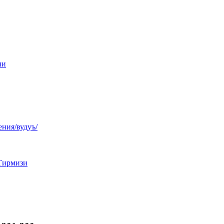
ни
ния/вудуъ/
Тирмизи