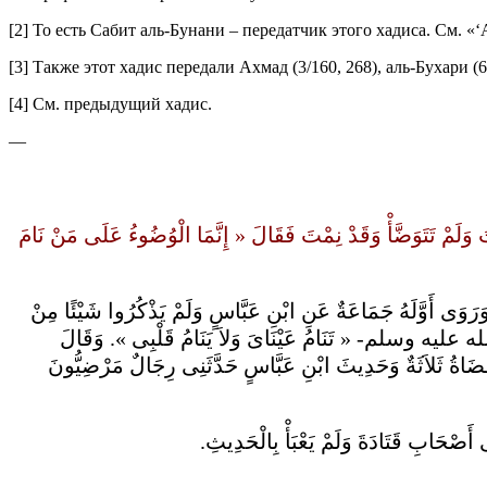
[2] То есть Сабит аль-Бунани – передатчик этого хадиса. См. «‘
[3] Также этот хадис передали Ахмад (3/160, 268), аль-Бухари (6
[4] См. предыдущий хадис.
—
َمْ تَتَوَضَّأْ وَقَدْ نِمْتَ فَقَالَ « إِنَّمَا الْوُضُوءُ عَلَى مَنْ نَامَ
 وَرَوَى أَوَّلَهُ جَمَاعَةٌ عَنِ ابْنِ عَبَّاسٍ وَلَمْ يَذْكُرُوا شَيْئًا مِنْ
 وسلم- « تَنَامُ عَيْنَاىَ وَلاَ يَنَامُ قَلْبِى ». وَقَالَ
ُضَاةُ ثَلاَثَةٌ وَحَدِيثَ ابْنِ عَبَّاسٍ حَدَّثَنِى رِجَالٌ مَرْضِيُّونَ
ى أَصْحَابِ قَتَادَةَ وَلَمْ يَعْبَأْ بِالْحَدِيثِ