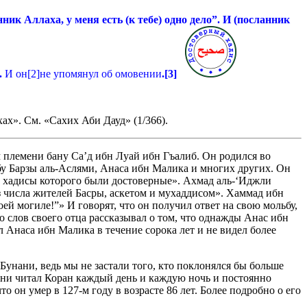
нник Аллаха, у меня есть (к тебе) одно дело”. И (посланник
.
И он
[2]
не упомянул об омовении
.
[3]
ах». См. «Сахих Аби Дауд» (1/366).
племени бану Са’д ибн Луай ибн Гъалиб. Он родился во
бу Барзы аль-Аслями, Анаса ибн Малика и многих других. Он
, хадисы которого были достоверные». Ахмад аль-‘Иджли
з числа жителей Басры, аскетом и мухаддисом». Хаммад ибн
ей могиле!”» И говорят, что он получил ответ на свою мольбу,
со слов своего отца рассказывал о том, что однажды Анас ибн
 Анаса ибн Малика в течение сорока лет и не видел более
Бунани, ведь мы не застали того, кто поклонялся бы больше
унани читал Коран каждый день и каждую ночь и постоянно
о он умер в 127-м году в возрасте 86 лет. Более подробно о его