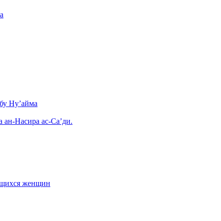
а
бу Ну’айма
а ан-Насира ас-Са’ди.
ающихся женщин