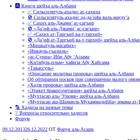
🅰 Книги шейха аль-Албани
✅ Сильсилятуль-ахадис ас-сахиха
🚫 Сильсилятуль-ахадис ад-да’ифа валь-мауду’а
✅ Сахих аль-Джами’ ас-сагъир
🚫 «Да’иф аль-Джами’ ас-сагъир»
✅ «Сахих ат-Таргъиб ва-т-тархиб»
🚫 «Да’иф ат-Таргъиб ва-т-тархиб» шейха аль-Алба
«Мишкатуль-масабих»
«Ирвауль-гъалиль»
«ас-Сунна» Ибн Абу ‘Асыма
«Китабуль-ильм» хафиза Абу Хайсама
«Тавассуль»
«Описание молитвы пророка» шейха аль-Албани
Об обтирании носков при совершении малого омове
«Хадж пророка» шейха аль-Албани
«Этикет бракосочетания» шейха аль-Албани
«Мухтасар аль-‘Улювв» шейха аль-Албани
«Мухтасар аш-Шамаиль Мухаммадиййа» имама ат-
🔡 Хадисы на разные темы
❔ Вопросы относительно хадисов
Форум
Опубликовано
09.12.2013
26.12.2022
OT
Фарук аль-Асари