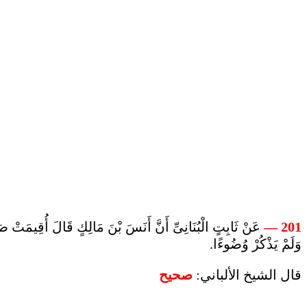
عَنْ ثَابِتٍ الْبُنَانِىِّ أَنَّ أَنَسَ بْنَ مَالِكٍ قَالَ أُقِيمَتْ صَل
201 —
وَلَمْ يَذْكُرْ وُضُوءًا.
قال الشيخ الألباني:
صحيح