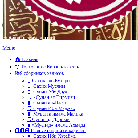
Энциклопедия хадисов
Перейти
Меню
к
содержимому
🏠 Главная
📖 Толкование Корана/тафсир/
📚9 сборников хадисов
📗Сахих аль-Бухари
📗 Сахих Муслим
📗 Сунан Абу Дауд
📗 «Сунан ат-Тирмизи»
📗 Сунан ан-Насаи
📗 Сунан Ибн Маджах
📗 Муватта имама Малика
📗Сунан ад-Дарими
📗»Муснад» имама Ахмада
📕📗📘 Разные сборники хадисов
📘 Сахих Ибн Хузайма