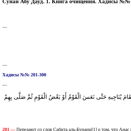
Сунан Абу Дауд. 1. Книга очищения. Хадисы №№
—
—
Хадисы №№ 201-300
—
امَ يُنَاجِيهِ حَتَّى نَعَسَ الْقَوْمُ أَوْ بَعْضُ الْقَوْمِ ثُمَّ صَلَّى بِهِمْ
201 —
Передают со слов Сабита аль-Бунани[1] о том, что Анас 