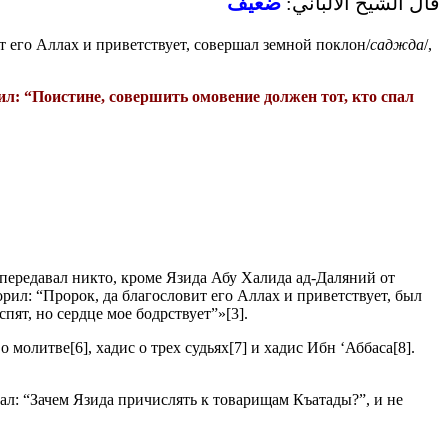
قال الشيخ الألباني:
ضعيف
т его Аллах и приветствует, совершал земной поклон/
саджда
/,
л: “Поистине, совершить омовение должен тот, кто спал
е передавал никто, кроме Язида Абу Халида ад-Даляний от
орил: “Пророк, да благословит его Аллах и приветствует, был
спят, но сердце мое бодрствует”»[3].
 молитве[6], хадис о трех судьях[7] и хадис Ибн ‘Аббаса[8].
ал: “Зачем Язида причислять к товарищам Къатады?”, и не