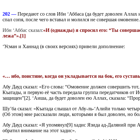
202 —
Передают со слов Ибн ‘Аббаса (да будет доволен Аллах 
спал сопя, после чего вставал и молился не совершая омовение.
Ибн ‘Аббас сказал:
«И (однажды) я спросил его: “Ты соверша
лежа”
».
[1]
‘Усман и Ханнад (в своих версиях) привели дополнение:
«… ибо, поистине, когда он укладывается на бок, его суста
Абу Дауд сказал: «Его слова: “Омовение должен совершить тот
Къатады, и первую её часть передала группа передатчиков от Иб
защищен”[2]. ‘Аиша, да будет доволен ею Аллах, сказала: “Проро
Шу’ба сказал: «Къатада слышал от Абу-ль-‘Алийи только четыре 
(Об этом) мне рассказали люди, которыми я был доволен, но бо
Абу Дауд сказал: «Я упомянул[9] хадис Язида ад-Даляний при 
обратил внимание на этот хадис».