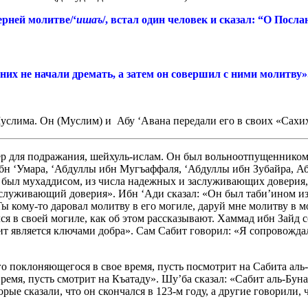
черней молитве/‘
ишаъ
/, встал один человек и сказал: “О Посла
 них не начали дремать, а затем он совершил с ними молитву»
услима. Он (Муслим) и Абу ‘Авана передали его в своих «Сахих
р для подражания, шейхуль-ислам. Он был вольноотпущенником 
бн ‘Умара, ‘Абдуллы ибн Мугъаффаля, ‘Абдуллы ибн Зубайра, А
н был мухаддисом, из числа надежных и заслуживающих доверия
аслуживающий доверия». Ибн ‘Ади сказал: «Он был таби’ином и
 кому-то даровал молитву в его могиле, даруй мне молитву в мо
ился в своей могиле, как об этом рассказывают. Хаммад ибн Зайд 
бит является ключами добра». Сам Сабит говорил: «Я сопровождал
го поклоняющегося в свое время, пусть посмотрит на Сабита аль-
 время, пусть смотрит на Къатаду». Шу’ба сказал: «Сабит аль-Б
е сказали, что он скончался в 123-м году, а другие говорили, чт