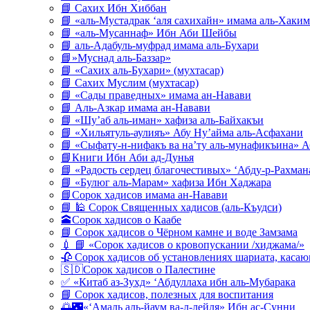
📘 Сахих Ибн Хиббан
📘 «аль-Мустадрак ‘аля сахихайн» имама аль-Хаким
📘 «аль-Мусаннаф» Ибн Аби Шейбы
📘 аль-Адабуль-муфрад имама аль-Бухари
📘»Муснад аль-Баззар»
📘 «Сахих аль-Бухари» (мухтасар)
📘 Сахих Муслим (мухтасар)
📘 «Сады праведных» имама ан-Навави
📘 Аль-Азкар имама ан-Навави
📘 «Шу’аб аль-иман» хафиза аль-Байхакъи
📘 «Хильятуль-аулияъ» Абу Ну’айма аль-Асфахани
📘 «Сыфату-н-нифакъ ва на’ту аль-мунафикъина» А
📘Книги Ибн Аби ад-Дунья
📘 «Радость сердец благочестивых» ‘Абду-р-Рахман
📘 «Булюг аль-Марам» хафиза Ибн Хаджара
📘Сорок хадисов имама ан-Навави
📘 🕌 Сорок Священных хадисов (аль-Къудси)
🕋Сорок хадисов о Каабе
📘 Сорок хадисов о Чёрном камне и воде Замзама
💉 📘 «Сорок хадисов о кровопускании /хиджама/»
🥀 Сорок хадисов об установлениях шариата, кас
🇸🇩Сорок хадисов о Палестине
✅ «Китаб аз-Зухд» ‘Абдуллаха ибн аль-Мубарака
📘 Сорок хадисов, полезных для воспитания
🌅🌃«‘Амаль аль-йаум ва-л-лейля» Ибн ас-Сунни