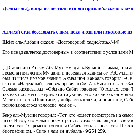
«(Однажды), когда возвестили второй призыв/
икъама
/ к ве
Аллаха) стал беседовать с ним, пока люди или некоторые из
Шейх аль-Албани сказал: «Достоверный хадис/
сахих
/»[4].
Его иснад является достоверным в соответствии с условиями М
[1] Сабит ибн Аслям Абу Мухаммад аль-Бунани — имам, приме
времена правления Му’авии и передавал хадисы от ‘Абдуллы и
был из числа имамов знания. Ахмад ибн Ханбаль говорил: «О
сказал: «Надежный, человек праведный». Ан-Насаи сказал: «З
Саляма рассказывал: «Обычно Сабит говорил: “О Аллах, если Ты
так как после его смерти, кто-то увидел его во сне как он мол
Малик сказал: «Поистине, у добра есть ключи, и поистине, Са
поклоняющегося человека, чем он».
Бакр аль-Музани говорил: «Тот, кто желает посмотреть на само
него. И тот, кто желает посмотреть на самого знающего в свое
постился». О времени кончины Сабита есть разногласия. Некоторы
биографии см. «Сияр а’лям ан-нубаляъ» 9/254-259.