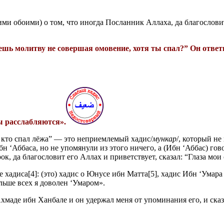
ими обоими) о том, что иногда Посланник Аллаха, да благослови
ешь молитву не совершая омовение, хотя ты спал?” Он ответи
вы расслабляются».
, кто спал лёжа” — это неприемлемый хадис/
мункар
/, который н
н ‘Аббаса, но не упомянули из этого ничего, а (Ибн ‘Аббас) гов
к, да благословит его Аллах и приветствует, сказал: “Глаза мои 
хадиса[4]: (это) хадис о Юнусе ибн Матта[5], хадис Ибн ‘Умара о
льше всех я доволен ‘Умаром».
Ахмаде ибн Ханбале и он удержал меня от упоминания его, и сказ