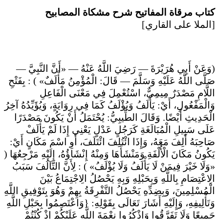
كتاب مرقاة المفاتيح شرح مشكاة المصابيح
[الملا على القاري]
(وَعَنْ أَبِي هُرَيْرَةَ — رَضِيَ اللَّهُ عَنْهُ — «أَنَّ النَّبِيَّ —
صَلَّى اللَّهُ عَلَيْهِ وَسَلَّمَ — قَالَ: الْمُؤْمِنُ مَأْلَفٌ» ) : بِفَتْحِ
اللَّامِ مَصْدَرٌ مِيمِيٌّ، اسْتُعْمِلَ فِي مَعْنَى الْفَاعِلِ
وَالْمَفْعُولِ، أَيْ: يَأْلَفُ وَيُؤْلَفُ كَمَا فِي رِوَايَةٍ، وَيُؤَيِّدُهُ آخِرُ
الْحَدِيثِ أَيْضًا. وَقَالَ الطِّيبِيُّ: يُحْتَمَلُ أَنْ يَكُونَ مَصْدَرًا
عَلَى سَبِيلِ الْمُبَالَغَةِ كَرَجُلٍ عَدْلٍ يَعْنِي إِذَا لَمْ يَأْلَفْ
صَاحِبَهُ أَلِفَ مَعَهُ، وَإِذَا ائْتُلِفَ ائْتَلَفَ، أَوِ اسْمَ مَكَانٍ أَيْ:
يَكُونُ مَكَانَ الْأُلْفَةِ وَمَنْشَأَهَا وَمِنْهُ إِنْشَاؤُهُ، إِلَيْهِ مَرْجِعُهَا (
«وَلَا خَيْرَ فِيمَنْ لَا يَأْلَفُ وَلَا يُؤْلَفُ» ) : لِأَنَّ التَّآلُفَ سَبَبُ
الِاعْتِصَامِ بِاللَّهِ وَبِحَبْلِهِ وَبِهِ يَحْصُلُ الِاجْتِمَاعُ بَيْنَ
الْمُسْلِمِينَ، وَبِضِدِّهِ يَحْصُلُ التَّفْرِقَةُ بِهِمْ وَهُوَ بِتَوْفِيقِ اللَّهِ
وَتَأْلِيفِهِ، وَإِلَيْهِ أَشَارَ تَعَالَى بِقَوْلِهِ: {وَاعْتَصِمُوا بِحَبْلِ اللَّهِ
جَمِيعًا وَلَا تَفَرَّقُوا وَاذْكُرُوا نِعْمَةَ اللَّهِ عَلَيْكُمْ إِذْ كُنْتُمْ