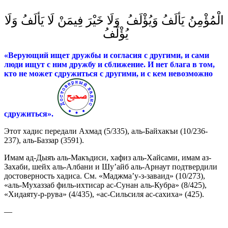
الْمُؤْمِنُ يَألَفُ وَيُؤْلَفُ وَلَا خَيْرَ فِيمَنْ لَا يَألَفُ وَلَا
يُؤْلَفُ
«Верующий ищет дружбы и согласия с другими, и сами
люди ищут с ним дружбу и сближение. И нет блага в том,
кто не может сдружиться с другими, и с кем невозможно
сдружиться
».
Этот хадис передали Ахмад (5/335), аль-Байхакъи (10/236-
237), аль-Баззар (3591).
Имам ад-Дыяъ аль-Макъдиси, хафиз аль-Хайсами, имам аз-
Захаби, шейх аль-Албани и Шу’айб аль-Арнаут подтвердили
достоверность хадиса. См. «Маджма’у-з-заваид» (10/273),
«аль-Мухаззаб филь-ихтисар ас-Сунан аль-Кубра» (8/425),
«Хидаяту-р-рува» (4/435), «ас-Сильсиля ас-сахиха» (425).
—