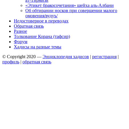
ат-Тирмизи
«Этикет бракосочетания» шейха аль-Албани
Об обтирании носков при совершении малого
омовения/вудуъ/
Недостоверное в переводах
Обратная связь
Разное
Толкование Корана (тафсир)
Форум
Хадисы на разные темы
© Copyright 2020 —
Энциклопедия хадисов
|
регистрация
|
профиль
|
обратная связь
Wisteria Theme by
WPFriendship
⋅
Powered by
WordPress