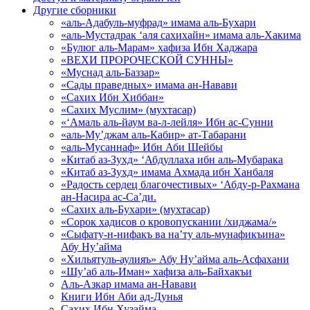
Другие сборники
«аль-Адабуль-муфрад» имама аль-Бухари
«аль-Мустадрак ‘аля сахихайн» имама аль-Хакима
«Булюг аль-Марам» хафиза Ибн Хаджара
«ВЕХИ ПРОРОЧЕСКОЙ СУННЫ»
«Муснад аль-Баззар»
«Сады праведных» имама ан-Навави
«Сахих Ибн Хиббан»
«Сахих Муслим» (мухтасар)
«‘Амаль аль-йаум ва-л-лейля» Ибн ас-Сунни
«аль-Му’джам аль-Кабир» ат-Табарани
«аль-Мусаннаф» Ибн Аби Шейбы
«Китаб аз-Зухд» ‘Абдуллаха ибн аль-Мубарака
«Китаб аз-Зухд» имама Ахмада ибн Ханбаля
«Радость сердец благочестивых» ‘Абду-р-Рахмана
ан-Насира ас-Са’ди.
«Сахих аль-Бухари» (мухтасар)
«Сорок хадисов о кровопускании /хиджама/»
«Сыфату-н-нифакъ ва на’ту аль-мунафикъина»
Абу Ну’айма
«Хильятуль-аулияъ» Абу Ну’айма аль-Асфахани
«Шу’аб аль-Иман» хафиза аль-Байхакъи
Аль-Азкар имама ан-Навави
Книги Ибн Аби ад-Дунья
Сахих Ибн Хузайма