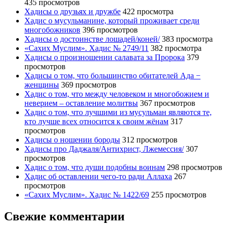
435 просмотров
Хадисы о друзьях и дружбе
422 просмотра
Хадис о мусульманине, который проживает среди
многобожников
396 просмотров
Хадисы о достоинстве лошадей/коней/
383 просмотра
«Сахих Муслим». Хадис № 2749/11
382 просмотра
Хадисы о произношении салавата за Пророка
379
просмотров
Хадисы о том, что большинство обитателей Ада −
женщины
369 просмотров
Хадис о том, что между человеком и многобожием и
неверием – оставление молитвы
367 просмотров
Хадис о том, что лучшими из мусульман являются те,
кто лучше всех относится к своим жёнам
317
просмотров
Хадисы о ношении бороды
312 просмотров
Хадисы про Даджаля/Антихрист, Лжемессия/
307
просмотров
Хадис о том, что души подобны воинам
298 просмотров
Хадис об оставлении чего-то ради Аллаха
267
просмотров
«Сахих Муслим». Хадис № 1422/69
255 просмотров
Свежие комментарии