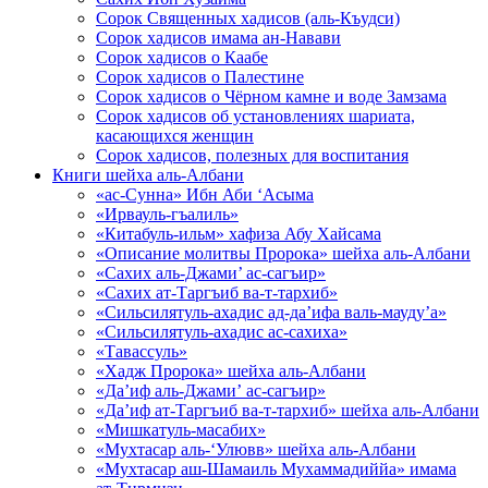
Сорок Священных хадисов (аль-Къудси)
Сорок хадисов имама ан-Навави
Сорок хадисов о Каабе
Сорок хадисов о Палестине
Сорок хадисов о Чёрном камне и воде Замзама
Сорок хадисов об установлениях шариата,
касающихся женщин
Сорок хадисов, полезных для воспитания
Книги шейха аль-Албани
«ас-Сунна» Ибн Аби ‘Асыма
«Ирвауль-гъалиль»
«Китабуль-ильм» хафиза Абу Хайсама
«Описание молитвы Пророка» шейха аль-Албани
«Сахих аль-Джами’ ас-сагъир»
«Сахих ат-Таргъиб ва-т-тархиб»
«Сильсилятуль-ахадис ад-да’ифа валь-мауду’а»
«Сильсилятуль-ахадис ас-сахиха»
«Тавассуль»
«Хадж Пророка» шейха аль-Албани
«Да’иф аль-Джами’ ас-сагъир»
«Да’иф ат-Таргъиб ва-т-тархиб» шейха аль-Албани
«Мишкатуль-масабих»
«Мухтасар аль-‘Улювв» шейха аль-Албани
«Мухтасар аш-Шамаиль Мухаммадиййа» имама