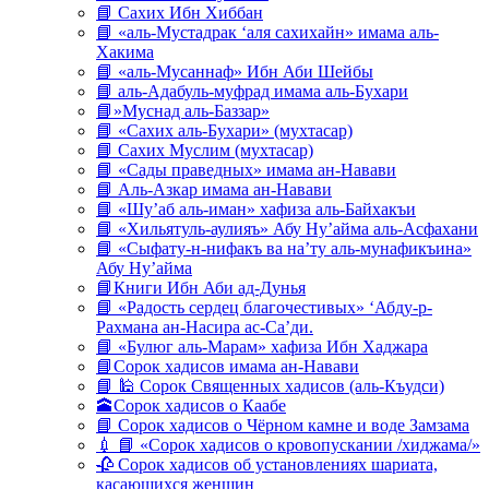
📘 Сахих Ибн Хиббан
📘 «аль-Мустадрак ‘аля сахихайн» имама аль-
Хакима
📘 «аль-Мусаннаф» Ибн Аби Шейбы
📘 аль-Адабуль-муфрад имама аль-Бухари
📘»Муснад аль-Баззар»
📘 «Сахих аль-Бухари» (мухтасар)
📘 Сахих Муслим (мухтасар)
📘 «Сады праведных» имама ан-Навави
📘 Аль-Азкар имама ан-Навави
📘 «Шу’аб аль-иман» хафиза аль-Байхакъи
📘 «Хильятуль-аулияъ» Абу Ну’айма аль-Асфахани
📘 «Сыфату-н-нифакъ ва на’ту аль-мунафикъина»
Абу Ну’айма
📘Книги Ибн Аби ад-Дунья
📘 «Радость сердец благочестивых» ‘Абду-р-
Рахмана ан-Насира ас-Са’ди.
📘 «Булюг аль-Марам» хафиза Ибн Хаджара
📘Сорок хадисов имама ан-Навави
📘 🕌 Сорок Священных хадисов (аль-Къудси)
🕋Сорок хадисов о Каабе
📘 Сорок хадисов о Чёрном камне и воде Замзама
💉 📘 «Сорок хадисов о кровопускании /хиджама/»
🥀 Сорок хадисов об установлениях шариата,
касающихся женщин