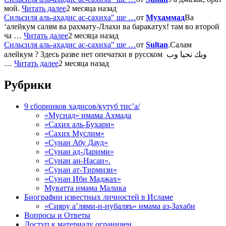
мой.
Читать далее
2 месяца назад
Сильсиля аль-ахадис ас-сахиха" ше …
от
Мухаммад
Ва
‘алейкум салям ва рахмату-Ллахи ва баракатух! там во второй
ча …
Читать далее
2 месяца назад
Сильсиля аль-ахадис ас-сахиха" ше …
от
Sultan
.Салам
алейкум ? Здесь разве нет опечатки в русском وبك نحيا وب
…
Читать далее
2 месяца назад
Рубрики
9 сборников хадисов/кутуб тис’а/
«Муснад» имама Ахмада
«Сахих аль-Бухари»
«Сахих Муслим»
«Сунан Абу Дауд»
«Сунан ад-Дарими»
«Сунан ан-Насаи».
«Сунан ат-Тирмизи»
«Сунан Ибн Маджах»
Муватта имама Малика
Биографии известных личностей в Исламе
«Сияру а’лями-н-нубаляъ» имама аз-Захаби
Вопросы и Ответы
Доступ к материалу ограничен