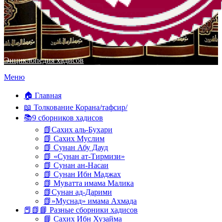
Энциклопедия хадисов
Перейти
Меню
к
содержимому
🏠 Главная
📖 Толкование Корана/тафсир/
📚9 сборников хадисов
📗Сахих аль-Бухари
📗 Сахих Муслим
📗 Сунан Абу Дауд
📗 «Сунан ат-Тирмизи»
📗 Сунан ан-Насаи
📗 Сунан Ибн Маджах
📗 Муватта имама Малика
📗Сунан ад-Дарими
📗»Муснад» имама Ахмада
📕📗📘 Разные сборники хадисов
📘 Сахих Ибн Хузайма