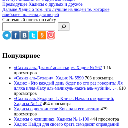
Навигация
Предыдущее
Хадисы о друзьях и дружбе
Дальше
Хадис о том, что лучшие из людей те, которые
по
наиболее полезны для людей
записям
Системный поиск по сайту
Популярное
«Сахих аль-Джами’ ас-сагъир». Хадис № 567
1.1k
просмотров
«Сахих аль-Бухари». Хадис № 5590
703 просмотра
Хадис: «Кто каждый день будет по сто раз говорить: Ля
иляха илля-Лаху аль-маликуль-хаккъ аль-мубийн…».
610
просмотров
«Сахих аль-Бухари». 1. Книга: Начало откровений.
Хадисы № 1-7
494 просмотра
Хадисы о достоинстве Корана и его чтении
479
просмотров
Хадисы о женщинах. Хадисы № 1-100
444 просмотра
Хадис: Найди для своего брата семьдесят оправданий