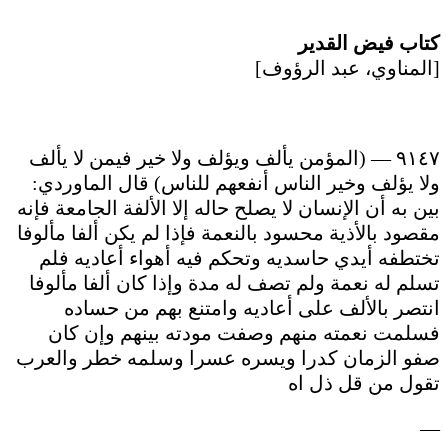
كتاب فيض القدير
[المناوي، عبد الرؤوف]
٩١٤٧ — (المؤمن يألف ويؤلف ولا خير فيمن لا يألف
ولا يؤلف وخير الناس أنفعهم للناس) قال الماوردي:
بين به أن الإنسان لا يصلح حاله إلا الألفة الجامعة فإنه
مقصود بالأذية محسود بالنعمة فإذا لم يكن ألفا مألوفا
تختطفه أيدي حاسديه وتحكم فيه أهواء أعاديه فلم
تسلم له نعمة ولم تصف له مدة وإذا كان ألفا مألوفا
انتصر بالألف على أعاديه وامتنع بهم من حساده
فسلمت نعمته منهم وصفت مودته بينهم وإن كان
صفو الزمان كدرا ويسره عسرا وسلمه خطر والعرب
تقول من قل ذل اه
—