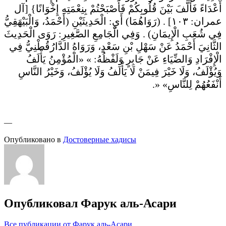
أَعْدَاءً فَأَلَّفَ بَيْنَ قُلُوبِكُمْ فَأَصْبَحْتُمْ بِنِعْمَتِهِ إِخْوَانًا} [آل
عمران: ١٠٣] . (رَوَاهُمَا) أَيِ: الْحَدِيثَيْنِ (أَحْمَدُ، وَالْبَيْهَقِيُّ
فِي شُعَبِ الْإِيمَانِ) . وَفِي الْجَامِعِ الصَّغِيرِ: رَوَى الْحَدِيثَ
الثَّانِيَ أَحْمَدُ عَنْ سَهْلِ بْنِ سَعْدٍ، وَرَوَاهُ الدَّارُقُطْنِيُّ فِي
الْإِفْرَادِ وَالضِّيَاءِ عَنْ جَابِرٍ وَلَفْظُهُ: » «الْمُؤْمِنُ يَأْلَفُ
وَيُؤْلَفُ، وَلَا خَيْرَ فِيمَنْ لَا يَأْلَفُ وَلَا يُؤْلَفُ، وَخَيْرُ النَّاسِ
أَنْفَعُهُمْ لِلنَّاسِ» «.
—
Опубликовано в
Достоверные хадисы
Опубликовал
Фарук аль-Асари
Все публикации от Фарук аль-Асари