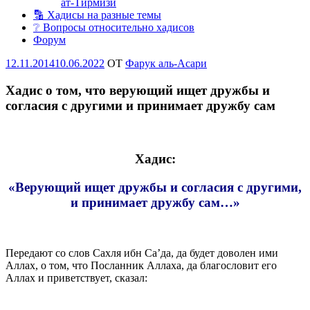
ат-Тирмизи
🔡 Хадисы на разные темы
❔ Вопросы относительно хадисов
Форум
Опубликовано
12.11.2014
10.06.2022
OT
Фарук аль-Асари
Хадис о том, что верующий ищет дружбы и
согласия с другими и принимает дружбу сам
Хадис:
«Верующий ищет дружбы и согласия с другими,
и принимает дружбу сам…»
Передают со слов Сахля ибн Са’да, да будет доволен ими
Аллах, о том, что Посланник Аллаха, да благословит его
Аллах и приветствует, сказал: