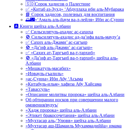
🇸🇩Сорок хадисов о Палестине
✅ «Китаб аз-Зухд» ‘Абдуллаха ибн аль-Мубарака
📘 Сорок хадисов, полезных для воспитания
🌅🌃«‘Амаль аль-йаум ва-л-лейля» Ибн ас-Сунни
🅰 Книги шейха аль-Албани
✅ Сильсилятуль-ахадис ас-сахиха
🚫 Сильсилятуль-ахадис ад-да’ифа валь-мауду’а
✅ Сахих аль-Джами’ ас-сагъир
🚫 «Да’иф аль-Джами’ ас-сагъир»
✅ «Сахих ат-Таргъиб ва-т-тархиб»
🚫 «Да’иф ат-Таргъиб ва-т-тархиб» шейха аль-
Албани
«Мишкатуль-масабих»
«Ирвауль-гъалиль»
«ас-Сунна» Ибн Абу ‘Асыма
«Китабуль-ильм» хафиза Абу Хайсама
«Тавассуль»
«Описание молитвы пророка» шейха аль-Албани
Об обтирании носков при совершении малого
омовения/вудуъ/
«Хадж пророка» шейха аль-Албани
«Этикет бракосочетания» шейха аль-Албани
«Мухтасар аль-‘Улювв» шейха аль-Албани
«Мухтасар аш-Шамаиль Мухаммадиййа» имама