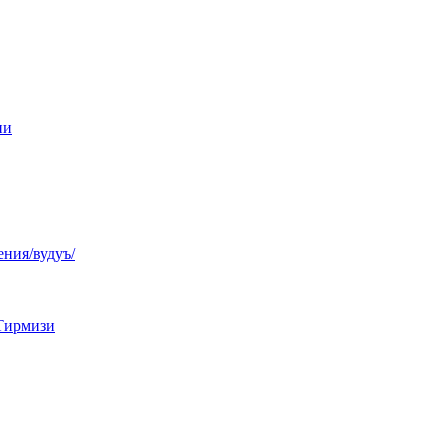
ни
ния/вудуъ/
Тирмизи