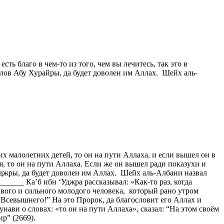
ть благо в чем-то из того, чем вы лечитесь, так это в
 слов Абу Хурайры, да будет доволен им Аллах. Шейх аль-
их малолетних детей, то он на пути Аллаха, и если вышел он в
бя, то он на пути Аллаха. Если же он вышел ради показухи и
‘Уджры, да будет доволен им Аллах. Шейх аль-Албани назвал
_____ Ка’б ибн ‘Уджра рассказывал: «Как-то раз, когда
ивого и сильного молодого человека, который рано утром
а Всевышнего!” На это Пророк, да благословит его Аллах и
нави о словах: «то он на пути Аллаха», сказал: “На этом своём
р” (2669).