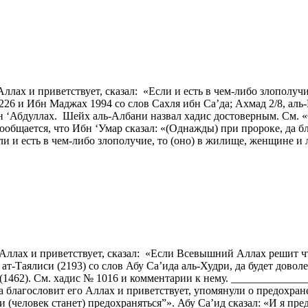
Аллах и приветствует, сказал: «Если и есть в чем-либо злополуч
226 и Ибн Маджах 1994 со слов Сахля ибн Са’да; Ахмад 2/8, аль
н ‘Абдуллах. Шейх аль-Албани назвал хадис достоверным. См. «С
бщается, что Ибн ‘Умар сказал: «(Однажды) при пророке, да бл
Если и есть в чем-либо злополучие, то (оно) в жилище, женщине 
Аллах и приветствует, сказал: «Если Всевышний Аллах решит что
д ат-Таялиси (2193) со слов Абу Са’ида аль-Худри, да будет дов
» (1462). См. хадис № 1016 и комментарии к нему. ___________
а благословит его Аллах и приветствует, упомянули о предохран
ли (человек станет) предохраняться”». Абу Са’ид сказал: «И я пр