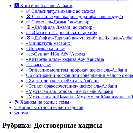
🅰 Книги шейха аль-Албани
✅ Сильсилятуль-ахадис ас-сахиха
🚫 Сильсилятуль-ахадис ад-да’ифа валь-мауду’а
✅ Сахих аль-Джами’ ас-сагъир
🚫 «Да’иф аль-Джами’ ас-сагъир»
✅ «Сахих ат-Таргъиб ва-т-тархиб»
🚫 «Да’иф ат-Таргъиб ва-т-тархиб» шейха аль-Алба
«Мишкатуль-масабих»
«Ирвауль-гъалиль»
«ас-Сунна» Ибн Абу ‘Асыма
«Китабуль-ильм» хафиза Абу Хайсама
«Тавассуль»
«Описание молитвы пророка» шейха аль-Албани
Об обтирании носков при совершении малого омове
«Хадж пророка» шейха аль-Албани
«Этикет бракосочетания» шейха аль-Албани
«Мухтасар аль-‘Улювв» шейха аль-Албани
«Мухтасар аш-Шамаиль Мухаммадиййа» имама ат-
🔡 Хадисы на разные темы
❔ Вопросы относительно хадисов
Форум
Рубрика:
Достоверные хадисы