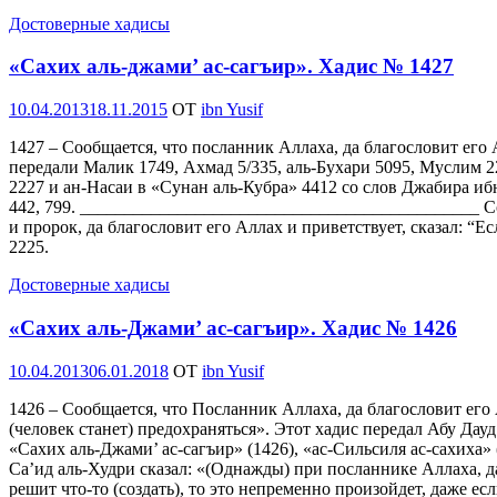
Достоверные хадисы
«Сахих аль-джами’ ас-сагъир». Хадис № 1427
Опубликовано
10.04.2013
18.11.2015
OT
ibn Yusif
1427 – Сообщается, что посланник Аллаха, да благословит его 
передали Малик 1749, Ахмад 5/335, аль-Бухари 5095, Муслим 2
2227 и ан-Насаи в «Сунан аль-Кубра» 4412 со слов Джабира иб
442, 799. _____________________________________________ Соо
и пророк, да благословит его Аллах и приветствует, сказал: “
2225.
Достоверные хадисы
«Сахих аль-Джами’ ас-сагъир». Хадис № 1426
Опубликовано
10.04.2013
06.01.2018
OT
ibn Yusif
1426 – Сообщается, что Посланник Аллаха, да благословит его 
(человек станет) предохраняться». Этот хадис передал Абу Дау
«Сахих аль-Джами’ ас-сагъир» (1426), «ас-Сильсиля ас-сахиха
Са’ид аль-Худри сказал: «(Однажды) при посланнике Аллаха, д
решит что-то (создать), то это непременно произойдет, даже ес