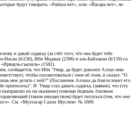
оторые будут говорить: «Рабаха нет», или: «Йасара нет», не
нову и давай садакъу (за счёт того, что она будет тебе
ан-Насаи (6/230), Ибн Маджах (2396) и аль-Байхакъи (6/159) со
 «Ирвауль-гъалиль» (1582).
, сообщается, что Ибн ‘Умар, да будет доволен Аллах ими
иветствует, чтобы посоветоваться с ним об этом, и сказал: “О
лишь мне делать с ней?” (Посланник Аллаха да благословит его
е приносить)”. И ‘Умар стал давать садакъу, (заявив), что (эту
мар (направлял их на оказание) помощи бедным, близким
 управляющий (таким имуществом) будет питаться (тем, что оно
урного». См. «Мухтасар Сахих Муслим» № 1009.