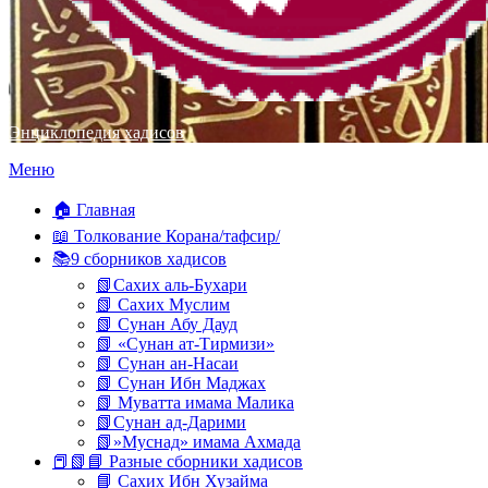
Энциклопедия хадисов
Перейти
Меню
к
содержимому
🏠 Главная
📖 Толкование Корана/тафсир/
📚9 сборников хадисов
📗Сахих аль-Бухари
📗 Сахих Муслим
📗 Сунан Абу Дауд
📗 «Сунан ат-Тирмизи»
📗 Сунан ан-Насаи
📗 Сунан Ибн Маджах
📗 Муватта имама Малика
📗Сунан ад-Дарими
📗»Муснад» имама Ахмада
📕📗📘 Разные сборники хадисов
📘 Сахих Ибн Хузайма