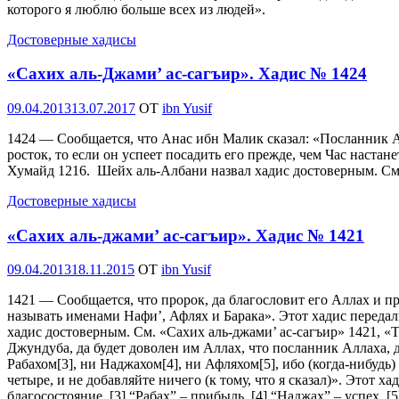
которого я люблю больше всех из людей».
Достоверные хадисы
«Сахих аль-Джами’ ас-сагъир». Хадис № 1424
Опубликовано
09.04.2013
13.07.2017
OT
ibn Yusif
1424 — Сообщается, что Анас ибн Малик сказал: «Посланник Алл
росток, то если он успеет посадить его прежде, чем Час настан
Хумайд 1216. Шейх аль-Албани назвал хадис достоверным. См. 
Достоверные хадисы
«Сахих аль-джами’ ас-сагъир». Хадис № 1421
Опубликовано
09.04.2013
18.11.2015
OT
ibn Yusif
1421 — Сообщается, что пророк, да благословит его Аллах и пр
называть именами Нафи’, Афлях и Барака». Этот хадис передал
хадис достоверным. См. «Сахих аль-джами’ ас-сагъир» 1421, 
Джундуба, да будет доволен им Аллах, что посланник Аллаха, да
Рабахом[3], ни Наджахом[4], ни Афляхом[5], ибо (когда-нибудь) 
четыре, и не добавляйте ничего (к тому, что я сказал)». Этот х
благосостояние. [3] “Рабах” – прибыль. [4] “Наджах” – успех.