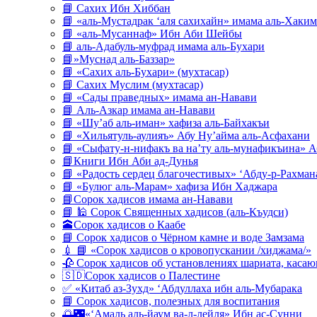
📘 Сахих Ибн Хиббан
📘 «аль-Мустадрак ‘аля сахихайн» имама аль-Хаким
📘 «аль-Мусаннаф» Ибн Аби Шейбы
📘 аль-Адабуль-муфрад имама аль-Бухари
📘»Муснад аль-Баззар»
📘 «Сахих аль-Бухари» (мухтасар)
📘 Сахих Муслим (мухтасар)
📘 «Сады праведных» имама ан-Навави
📘 Аль-Азкар имама ан-Навави
📘 «Шу’аб аль-иман» хафиза аль-Байхакъи
📘 «Хильятуль-аулияъ» Абу Ну’айма аль-Асфахани
📘 «Сыфату-н-нифакъ ва на’ту аль-мунафикъина» А
📘Книги Ибн Аби ад-Дунья
📘 «Радость сердец благочестивых» ‘Абду-р-Рахман
📘 «Булюг аль-Марам» хафиза Ибн Хаджара
📘Сорок хадисов имама ан-Навави
📘 🕌 Сорок Священных хадисов (аль-Къудси)
🕋Сорок хадисов о Каабе
📘 Сорок хадисов о Чёрном камне и воде Замзама
💉 📘 «Сорок хадисов о кровопускании /хиджама/»
🥀 Сорок хадисов об установлениях шариата, кас
🇸🇩Сорок хадисов о Палестине
✅ «Китаб аз-Зухд» ‘Абдуллаха ибн аль-Мубарака
📘 Сорок хадисов, полезных для воспитания
🌅🌃«‘Амаль аль-йаум ва-л-лейля» Ибн ас-Сунни