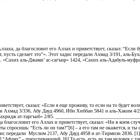
аха, да благословит его Аллах и приветствует, сказал: “Если буд
ет, пусть сделает это”». Этот хадис передали Ахмад 3/191, аль-Б
«Сахих аль-Джами’ ас-сагъир» 1424, «Сахих аль-Адабуль-муфрад
иветствует, сказал: «Если я еще проживу, то если на то будет в
и Ахмад 3/336, Абу Дауд 4960, Ибн Хиббан 5841 и аль-Хаким 4/
«Тахридж ат-таргъиб» 2/85. ________________________________
 благословит его Аллах и приветствует, сказал: «Ни в коем случ
ты спросишь: “Есть ли он там?”[6] – а его там не окажется, и ты
адис передали Муслим 2137, Абу Дауд 4958 и ат-Тирмизи 2836. [1]
 [5] “Афлях” – преуспевающий. [6] То есть, есть ли там человек 