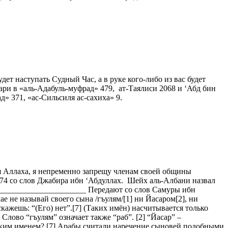
ет наступать Судный Час, а в руке кого-либо из вас будет
ухари в «аль-Адабуль-муфрад» 479, ат-Таялиси 2068 и ‘Абд бин
» 371, «ас-Сильсиля ас-сахиха» 9.
оля Аллаха, я непременно запрещу членам своей общины
274 со слов Джабира ибн ‘Абдуллах. Шейх аль-Албани назвал
_______________________ Передают со слов Самуры ибн
ае не называй своего сына /гъулям/[1] ни Йасаром[2], ни
 скажешь: “(Его) нет”.[7] (Таких имён) насчитывается только
 Слово “гъулям” означает также “раб”. [2] “Йасар” –
с таким именем? [7] Арабы считали наречение сыновей подобными