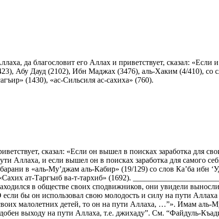
ха, да благословит его Аллах и приветствует, сказал: «Если и ес
23), Абу Дауд (2102), Ибн Маджах (3476), аль-Хаким (4/410), со
гъир» (1430), «ас-Сильсиля ас-сахиха» (760).
иветствует, сказал: «Если он вышел в поисках заработка для сво
пути Аллаха, и если вышел он в поисках заработка для самого се
абарани в «аль-Му’джам аль-Кабир» (19/129) со слов Ка’ба ибн 
«Сахих ат-Таргъиб ва-т-тархиб» (1692). _______________________
 находился в обществе своих сподвижников, они увидели выносл
 О если бы он использовал свою молодость и силу на пути Аллах
своих малолетних детей, то он на пути Аллаха, …”». Имам аль-Му
добен выходу на пути Аллаха, т.е. джихаду”. См. “Файдуль-Къади