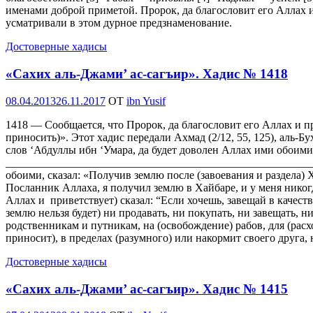
именами доброй приметой. Пророк, да благословит его Аллах и 
усматривали в этом дурное предзнаменование.
Достоверные хадисы
«Сахих аль-Джами’ ас-сагъир». Хадис № 1418
Опубликовано
08.04.2013
26.11.2017
OT
ibn Yusif
1418 — Сообщается, что Пророк, да благословит его Аллах и прив
приносить)». Этот хадис передали Ахмад (2/12, 55, 125), аль-Бу
слов ‘Абдуллы ибн ‘Умара, да будет доволен Аллах ими обоими
_________________________________________________________
обоими, сказал: «Получив землю после (завоевания и раздела) 
Посланник Аллаха, я получил землю в Хайбаре, и у меня никогд
Аллах и приветствует) сказал: “Если хочешь, завещай в качестве 
землю нельзя будет) ни продавать, ни покупать, ни завещать, н
родственникам и путникам, на (освобождение) рабов, для (расх
приносит), в пределах (разумного) или накормит своего друга
Достоверные хадисы
«Сахих аль-Джами’ ас-сагъир». Хадис № 1415