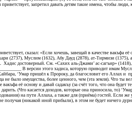
приветствует, запретил давать детям такие имена, чтобы люди, к
етствует, сказал: «Если хочешь, завещай в качестве вакъфа её ос
хари (2737), Муслим (1632), Абу Дауд (2878), ат-Тирмизи (1375), 
. Хадис достоверный. См. «Сахих аль-Джами’ ас-сагъир» (1418),
_______ В версии этого хадиса, которую приводит имам Муслим
Хайбара, ‘Умар пришёл к Пророку, да благословит его Аллах и пр
а не было имущества, более ценного, чем (эта земля). Что ты ве
вакъфа её основу и давай садакъу (за счёт того, что она будет теб
и дарить. (Что касается доходов, которые она приносила, то) ‘У
одования) на пути Аллаха, а также для (приёма) гостей. Если же
, не получая (никакой иной прибыли), в этом не будет ничего д