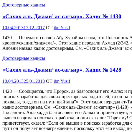
Достоверные хадисы
«Сахих аль-Джами’ ас-сагъир». Хадис № 1430
Опубликовано
10.04.2013
17.12.2017
OT
ibn Yusif
1430 — Передают со слов Абу Хурайры о том, что Посланник Алла
кровопускании/хиджама/». Этот хадис передали Ахмад (2/342, 4
Албани назвал хадис достоверным. См. «Сахих аль-Джами’ ас-са
Достоверные хадисы
«Сахих аль-Джами’ ас-сагъир». Хадис № 1428
Опубликовано
10.04.2013
25.01.2018
OT
ibn Yusif
1428 — Сообщается, что Пророк, да благословит его Аллах и пр
поисках заработка для своих престарелых родителей, то он на 
похвалы, тогда он на пути шайтана”». Этот хадис передал ат-Т
хадис достоверным. См. «Сахих аль-Джами’ ас-сагъир» (1428), 
Посланник Аллаха, да благословит его Аллах и приветствует,
вышел из дома в поисках заработка, и они сказали: “Горе ему!
приветствует, сказал: “Если он вышел в поисках заработка для 
пути он получает вознаграждение, поскольку этот его выход по