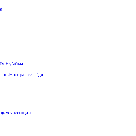
а
бу Ну’айма
а ан-Насира ас-Са’ди.
ающихся женщин