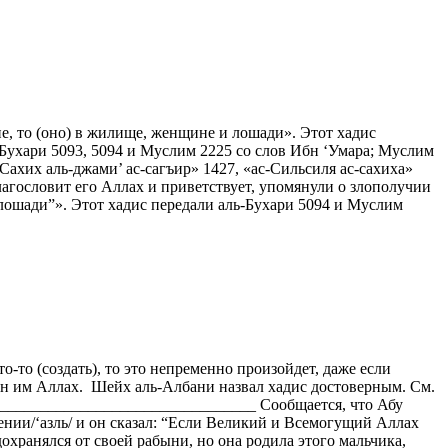
ие, то (оно) в жилище, женщине и лошади». Этот хадис
-Бухари 5093, 5094 и Муслим 2225 со слов Ибн ‘Умара; Муслим
ахих аль-джами’ ас-сагъир» 1427, «ас-Сильсиля ас-сахиха»
агословит его Аллах и приветствует, упомянули о злополучии
и лошади”». Этот хадис передали аль-Бухари 5094 и Муслим
-то (создать), то это непременно произойдет, даже если
олен им Аллах. Шейх аль-Албани назвал хадис достоверным. См.
___________________________________ Сообщается, что Абу
ении/‘азль/ и он сказал: “Если Великий и Всемогущий Аллах
едохранялся от своей рабыни, но она родила этого мальчика,