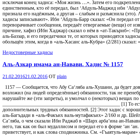
исключая конец хадиса: «Моя жизнь …». Затем его подкрепление
единственным, кто её передал, был ‘Абдуль-Маджид ибн ‘Абдуль
признала его надёжным, а другая – слабым и разъяснила (это).
хадисы записывают». Ибн ‘Абдуль-Барр сказал: «Он передал о
переворачивает сообщения, передаёт отвергаемые (вещи) от изв
причине, хафиз (Ибн Хаджар) сказал о нём в «ат-Такъриб»: «Пр
аль-Баззар, и его передатчики те, от которых приводятся хадис
обольщён этим, когда в «аль-Хасаис аль-Кубра» (2/281) сказал
Недостоверные хадисы
Аль-Азкар имама ан-Навави. Хадис № 1157
Опубликовано
21.02.2016
21.02.2016
OT
plain
1157 — Сообщается, что Абу Са‘ляба аль-Хушани, да будет дов
возложил (на людей определённые) обязанности, так не пренебр
нарушайте же (эти запреты), и умолчал о (некоторых) вещах по 
_______________________________________________ [1] То ест
дополнительных трудных обязанностей. [2] Этот хадис с хорош
аль-Багъдади в «аль-Факъих валь-мутафакъих» 2/160 и др. Шей
Са’ляба, о чем сказали Ибн Раджаб в «Шарх арба’ина ан-Навави
него, так как он был мудаллисом и передал его в форме ‘ан ‘ан
приветствует, и как слова сподвижника. См. «Гъаятуль-марам» 