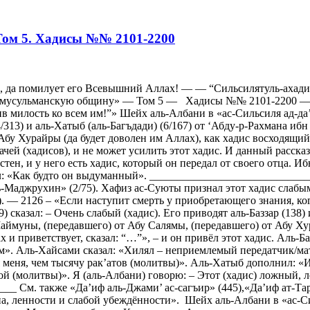
 Том 5. Хадисы №№ 2101-2200
 да помилует его Всевышний Аллах! — — “Сильсилятуль-ахадис 
а мусульманскую общину» — Том 5 — Хадисы №№ 2101-2200 — 21
 милость ко всем им!”» Шейх аль-Албани в «ас-Сильсиля ад-да’иф
4/313) и аль-Хатыб (аль-Багъдади) (6/167) от ‘Абду-р-Рахмана иб
Абу Хурайры (да будет доволен им Аллах), как хадис восходящий 
чей (хадисов), и не может усилить этот хадис. И данный рассказ
стен, и у него есть хадис, который он передал от своего отца. И
азал: «Как будто он выдуманный». ___________________________
ь-Маджрухин» (2/75). Хафиз ас-Суюты признал этот хадис слабым
). — 2126 – «Если наступит смерть у приобретающего знания, ко
) сказал: – Очень слабый (хадис). Его приводят аль-Баззар (138) 
аймуны, (передавшего) от Абу Салямы, (передавшего) от Абу Ху
 и приветствует, сказал: “…”», – и он привёл этот хадис. Аль-Б
ом». Аль-Хайсами сказал: «Хилял – неприемлемый передатчик/мат
я меня, чем тысячу рак’атов (молитвы)». Аль-Хатыб дополнил: «
ой (молитвы)». Я (аль-Албани) говорю: – Этот (хадис) ложный, 
 См. также «Да’иф аль-Джами’ ас-сагъир» (445),«Да’иф ат-Тарг
, ленности и слабой убеждённости». Шейх аль-Албани в «ас-Сил