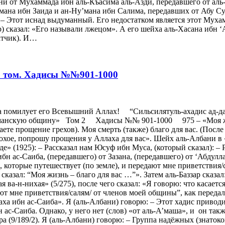
утни от Мухаммада ибн аль-Къасима аль-Азди, передавшего от а
мана ибн Заида и ан-Ну’мана ибн Салима, передавших от Абу Су
 – Этот иснад выдуманный. Его недостатком является этот Мухам
) сказал: «Его называли лжецом». А его шейха аль-Хасана ибн
атчик). И…
 2 том. Хадисы №№901-1000
а помилует его Всевышний Аллах! “Сильсилятуль-ахадис ад-да’
ьманскую общину» Том 2 Хадисы №№ 901-1000 975 – «Моя жизн
ете прощение грехов). Моя смерть (также) благо для вас. (После
лохое, попрошу прощения у Аллаха для вас». Шейх аль-Албани в «
де» (1925): – Рассказал нам Юсуф ибн Муса, (который сказал): 
бн ас-Саиба, (передавшего) от Зазана, (передавшего) от ‘Абдулл
ы, которые путешествует (по земле), и передают мне приветствия/
казал: “Моя жизнь – благо для вас …”». Затем аль-Баззар сказал
ва-н-нихая» (5/275), после чего сказал: «Я говорю: что касается 
ают мне приветствия/салям/ от членов моей общины”, как переда
аха ибн ас-Саиба». Я (аль-Албани) говорю: – Этот хадис приводит
 ас-Саиба. Однако, у него нет (слов) «от аль-А’маша», и он так
ра (9/189/2). Я (аль-Албани) говорю: – Группа надёжных (знаток