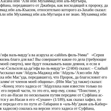
ль-Хасана ибн ‘Али ибн Мухаммад ибн аль-Мугъира,
фйана, передавшего от Джабира, как восходящий к пророку, да
мад ибн аль-Къасим, относительно которого аз-Захаби сказал:
 ‘Али ибн Мухаммад ибн аль-Мугъира я не знаю. Мухаммад ибн
ифа валь-мауду’а ва асаруха ас-саййиъ филь-Умма” «Серия
ь благо для вас! Вы совершаете какие-то дела (требующие
 моей смерти), мне будут показывать ваши деяния, и если я
ас-Сильсиля ад-да’ифа ва-ль-мауду’а» (2/404) сказал: – Слабый
– Рассказал нам ‘Абдуль-Маджид ибн ‘Абдуль-‘Азиз ибн Абу
аха ибн Мас’уда, передавшего), что Пророк, да благословит его
салям/ от членов моей общины». (Ибн Мас’уд также) сказал:
: «Конец этого хадиса от ‘Абдуллаха нам известен только по
его первой части, то это его, мир ему, слова: “Поистине, у
л его ан-Насаи по нескольким путям передачи от Суфйана ас-
ся у ан-Насаи в его «Сунане» (1/189), как сказал хафиз, по
же передал его по пути ат-Табарани в «аль-Му’джам аль-Кабир»
ов хадисов) сошлась на версии этого хадиса от Суфйана,