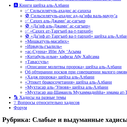
🅰 Книги шейха аль-Албани
✅ Сильсилятуль-ахадис ас-сахиха
🚫 Сильсилятуль-ахадис ад-да’ифа валь-мауду’а
✅ Сахих аль-Джами’ ас-сагъир
🚫 «Да’иф аль-Джами’ ас-сагъир»
✅ «Сахих ат-Таргъиб ва-т-тархиб»
🚫 «Да’иф ат-Таргъиб ва-т-тархиб» шейха аль-Алба
«Мишкатуль-масабих»
«Ирвауль-гъалиль»
«ас-Сунна» Ибн Абу ‘Асыма
«Китабуль-ильм» хафиза Абу Хайсама
«Тавассуль»
«Описание молитвы пророка» шейха аль-Албани
Об обтирании носков при совершении малого омове
«Хадж пророка» шейха аль-Албани
«Этикет бракосочетания» шейха аль-Албани
«Мухтасар аль-‘Улювв» шейха аль-Албани
«Мухтасар аш-Шамаиль Мухаммадиййа» имама ат-
🔡 Хадисы на разные темы
❔ Вопросы относительно хадисов
Форум
Рубрика:
Слабые и выдуманные хадис