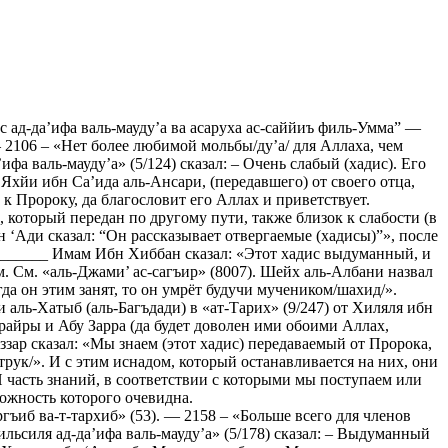
ад-да’ифа валь-мауду’а ва асаруха ас-саййиъ филь-Умма” —
06 – «Нет более любимой мольбы/ду’а/ для Аллаха, чем
а валь-мауду’а» (5/124) сказал: – Очень слабый (хадис). Его
н Яхйи ибн Са’ида аль-Ансари, (передавшего) от своего отца,
к Пророку, да благословит его Аллах и приветствует.
, который передан по другому пути, также близок к слабости (в
бн ‘Ади сказал: “Он рассказывает отвергаемые (хадисы)”», после
________ Имам Ибн Хиббан сказал: «Этот хадис выдуманный, и
. См. «аль-Джами’ ас-сагъир» (8007). Шейх аль-Албани назвал
гда он этим занят, то он умрёт будучи мучеником/шахид/».
и аль-Хатыб (аль-Багъдади) в «ат-Тарих» (9/247) от Хиляля ибн
райры и Абу Зарра (да будет доволен ими обоими Аллах,
аззар сказал: «Мы знаем (этот хадис) передаваемый от Пророка,
рук/». И с этим иснадом, который останавливается на них, они
И часть знаний, в соответствии с которыми мы поступаем или
ложность которого очевидна.
ъиб ва-т-тархиб» (53). — 2158 – «Больше всего для членов
ьсиля ад-да’ифа валь-мауду’а» (5/178) сказал: – Выдуманный