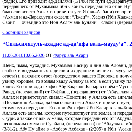
(хадис). Его приводит ад-Дайлями (1/1/88) по пути ад-Даракъ
передавшего от Мухаммада ибн Сабита, передавшего от ан-Ну’
благословит его Аллах и приветствует. Я (аль-Албани) говорю:
«Ахмад и ад-Даракъутни сказали: “Лжец”». Хафиз (Ибн Хаджар
Сабит — очевидно это Ибн Аслям аль-Бунани – слабый (перед
Сборники хадисов
“Сильсилятуль-ахадис ад-да’ифа валь-мауду’а”.
Опубликовано
11.06.2016
10.05.2020
OT
Фарук аль-Асари
Шейх, имам, мухаддис, Мухаммад Насиру-д-дин аль-Албани, д
слабых и выдуманных хадисов и их дурное влияние на мусул
ответа) и находите ответ (посредством вашего Пророка и получа
увижу хорошее, то воздам хвалу Аллаху за это, а если увижу п
хадис. Его приводит хафиз Абу Бакр аль-Баззар в своём «Мусна
Равад, (передавший) от Суфйана, (передавшего) от ‘Абдуллаха и
Аллах и приветствует, сказал: «Поистине, у Аллаха есть ангел
«Посланник Аллаха, да благословит его Аллах и приветствует, с
этому пути передачи». Его привёл хафиз Ибн Касир в «аль-Бидая 
Аллаха есть ангелы, которые путешествует (по земле), и перед
Саури, а также от аль-А’маша, которые передали его от ‘Абдулл
нескольким путям от Суфйана, (передавшего) от ‘Абдуллаха ибн
(3/81/2), Абу Ну’айма в «Ахбару Асбахан» (2/205) и Ибн ‘Асаки