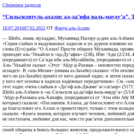
Сборники хадисов
“Сильсилятуль-ахадис ад-да’ифа валь-мауду’а”.
Опубликовано
18.07.2016
07.02.2022
OT
Фарук аль-Асари
— Шейх, имам, мухаддис, Мухаммад Насиру-д-дин аль-Албани,
«Серия слабых и выдуманных хадисов и их дурное влияние н
слова (Его) раба: “О Аллах! Прости общину Мухаммада, проявив
приводят аль-‘Укъайли в «ад-Ду’афаъ» (238), Ибн ‘Ади (2/234, 
(передавшего) от Са’ида ибн аль-Мусаййиба, (передавшего) от 
Аль-‘Укъайли сказал: «Этот ‘Абду-р-Рахман – неизвестен переда
иснаде)». В «аль-Мизан» (имама аз-Захаби) сказано: «Он неизве
чего он (аз-Захаби) привёл от него данный хадис, и затем ск
у него нет основы в хадисах надёжных передатчиков». См. «ал
этот хадис очень слабым в «Да’иф аль-Джами’ ас-сагъир» (5171
Шейх аль-Албани в «ас-Сильсиля ад-да’ифа валь-мауду’а» (5/149
‘Абду-р-Рахмана аль-Ханафи, (передавшего) от ‘Аты ибн Абу М
которые) сказали: «Посланник Аллаха, да благословит его Аллах
да благословит его Аллах и приветствует, только с этим иснад
сказали: «Книга знания, которую изучает человек, любимей дл
не поступаем, любимее для нас, чем сто рак’атов дополнительн
__________________________________________________________
своей общины я боюсь больших животов, продолжительного сна