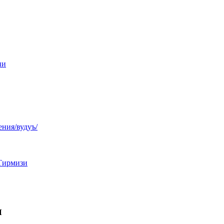
ни
ния/вудуъ/
Тирмизи
ы