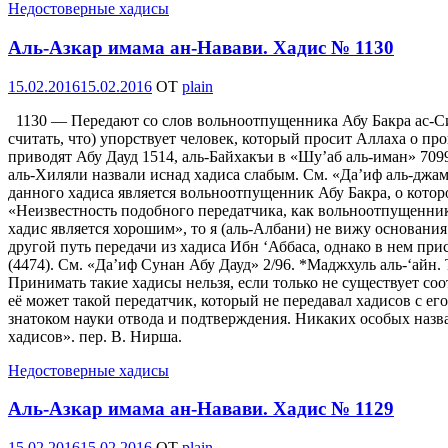
Недостоверные хадисы
Аль-Азкар имама ан-Навави. Хадис № 1130
Опубликовано
15.02.2016
15.02.2016
OT
plain
1130 — Передают со слов вольноотпущенника Абу Бакра ас-Сидд
считать, что) упорствует человек, который просит Аллаха о пр
приводят Абу Дауд 1514, аль-Байхакъи в «Шу’аб аль-иман» 709
аль-Хиляли назвали иснад хадиса слабым. См. «Да’иф аль-джами
данного хадиса является вольноотпущенник Абу Бакра, о которо
«Неизвестность подобного передатчика, как вольноотпущенник Аб
хадис является хорошим», то я (аль-Албани) не вижу основания
другой путь передачи из хадиса Ибн ‘Аббаса, однако в нем прис
(4474). См. «Да’иф Сунан Абу Дауд» 2/96. *Маджхуль аль-‘айн.
Принимать такие хадисы нельзя, если только не существует с
её может такой передатчик, который не передавал хадисов с его
знатоком науки отвода и подтверждения. Никаких особых назва
хадисов». пер. В. Нирша.
Недостоверные хадисы
Аль-Азкар имама ан-Навави. Хадис № 1129
Опубликовано
15.02.2016
15.02.2016
OT
plain