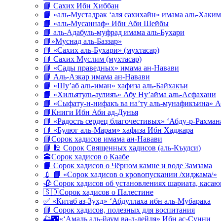
📘 Сахих Ибн Хиббан
📘 «аль-Мустадрак ‘аля сахихайн» имама аль-Хаким
📘 «аль-Мусаннаф» Ибн Аби Шейбы
📘 аль-Адабуль-муфрад имама аль-Бухари
📘»Муснад аль-Баззар»
📘 «Сахих аль-Бухари» (мухтасар)
📘 Сахих Муслим (мухтасар)
📘 «Сады праведных» имама ан-Навави
📘 Аль-Азкар имама ан-Навави
📘 «Шу’аб аль-иман» хафиза аль-Байхакъи
📘 «Хильятуль-аулияъ» Абу Ну’айма аль-Асфахани
📘 «Сыфату-н-нифакъ ва на’ту аль-мунафикъина» А
📘Книги Ибн Аби ад-Дунья
📘 «Радость сердец благочестивых» ‘Абду-р-Рахман
📘 «Булюг аль-Марам» хафиза Ибн Хаджара
📘Сорок хадисов имама ан-Навави
📘 🕌 Сорок Священных хадисов (аль-Къудси)
🕋Сорок хадисов о Каабе
📘 Сорок хадисов о Чёрном камне и воде Замзама
💉 📘 «Сорок хадисов о кровопускании /хиджама/»
🥀 Сорок хадисов об установлениях шариата, кас
🇸🇩Сорок хадисов о Палестине
✅ «Китаб аз-Зухд» ‘Абдуллаха ибн аль-Мубарака
📘 Сорок хадисов, полезных для воспитания
🌅🌃«‘Амаль аль-йаум ва-л-лейля» Ибн ас-Сунни