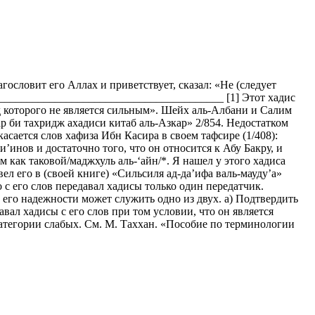
ословит его Аллах и приветствует, сказал: «Не (следует
___________________________________________ [1] Этот хадис
ад которого не является сильным». Шейх аль-Албани и Салим
р би тахридж ахадиси китаб аль-Азкар» 2/854. Недостатком
асается слов хафиза Ибн Касира в своем тафсире (1/408):
’инов и достаточно того, что он относится к Абу Бакру, и
 как таковой/маджхуль аль-‘айн/*. Я нашел у этого хадиса
ел его в (своей книге) «Сильсиля ад-да’ифа валь-мауду’а»
 с его слов передавал хадисы только один передатчик.
его надежности может служить одно из двух. а) Подтвердить
авал хадисы с его слов при том условии, что он является
категории слабых. См. М. Таххан. «Пособие по терминологии