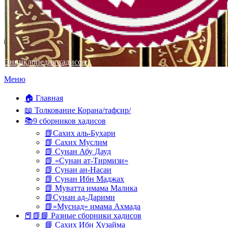
Энциклопедия хадисов
Перейти
Меню
к
содержимому
🏠 Главная
📖 Толкование Корана/тафсир/
📚9 сборников хадисов
📗Сахих аль-Бухари
📗 Сахих Муслим
📗 Сунан Абу Дауд
📗 «Сунан ат-Тирмизи»
📗 Сунан ан-Насаи
📗 Сунан Ибн Маджах
📗 Муватта имама Малика
📗Сунан ад-Дарими
📗»Муснад» имама Ахмада
📕📗📘 Разные сборники хадисов
📘 Сахих Ибн Хузайма