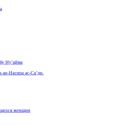
а
бу Ну’айма
а ан-Насира ас-Са’ди.
ающихся женщин