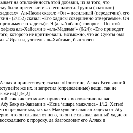
вает на отклонённость этой добавки, из-за того, что
му были претензии из-за его памяти. Группа (знатоков)
хадисах». Ан-Насаи сказал: «Он – несильный (передатчик), его
хин» (2/152) сказал: «Его хадисы совершенно отвергаемые. Он
 принимая его хадисы)». Я (аль-Албани) говорю: – По этой
 хафиза аль-Хайсами в «аль-Маджма’» (6/24): «Его приводит
т того, которого не критиковали. Возможно, что ас-Суюты был
з аль-‘Иракъи, учитель аль-Хайсами, был точен…
о Аллах и приветствует, сказал: «Поистине, Аллах Всевышний
ступайте же их, и запретил (определённые) вещи, так не
 же их[1]!»[2]
ий, так как это может привести к возложению на вас
 Абу Бакр аз-Заквани в «Исна ‘ашара маджлиса» 1/12, Хатыб
яется прерванным, так как Макхуль не слышал хадисы от Абу
ерно, что он слышал от него, то он не слышал данный хадис от
 восходящего к пророку, да благословит его Аллах и