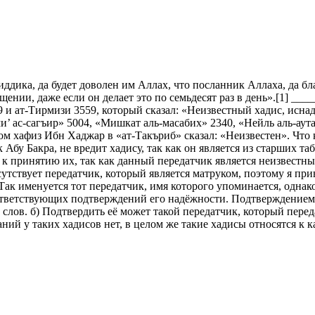
ика, да будет доволен им Аллах, что посланник Аллаха, да благ
ощении, даже если он делает это по семьдесят раз в день».[1] _
9 и ат-Тирмизи 3559, который сказал: «Неизвестный хадис, исн
’ ас-сагъир» 5004, «Мишкат аль-масабих» 2340, «Нейль аль-аута
м хафиз Ибн Хаджар в «ат-Такъриб» сказал: «Неизвестен». Что к
у Бакра, не вредит хадису, так как он является из старших таби
 к принятию их, так как данный передатчик является неизвестным
утствует передатчик, который является матруком, поэтому я прив
 Так именуется тот передатчик, имя которого упоминается, однако
оответствующих подтверждений его надёжности. Подтверждением 
 слов. б) Подтвердить её может такой передатчик, который перед
ний у таких хадисов нет, в целом же такие хадисы относятся к 