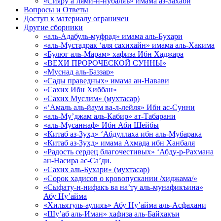
«Сияру а’лями-н-нубаляъ» имама аз-Захаби
Вопросы и Ответы
Доступ к материалу ограничен
Другие сборники
«аль-Адабуль-муфрад» имама аль-Бухари
«аль-Мустадрак ‘аля сахихайн» имама аль-Хакима
«Булюг аль-Марам» хафиза Ибн Хаджара
«ВЕХИ ПРОРОЧЕСКОЙ СУННЫ»
«Муснад аль-Баззар»
«Сады праведных» имама ан-Навави
«Сахих Ибн Хиббан»
«Сахих Муслим» (мухтасар)
«‘Амаль аль-йаум ва-л-лейля» Ибн ас-Сунни
«аль-Му’джам аль-Кабир» ат-Табарани
«аль-Мусаннаф» Ибн Аби Шейбы
«Китаб аз-Зухд» ‘Абдуллаха ибн аль-Мубарака
«Китаб аз-Зухд» имама Ахмада ибн Ханбаля
«Радость сердец благочестивых» ‘Абду-р-Рахмана
ан-Насира ас-Са’ди.
«Сахих аль-Бухари» (мухтасар)
«Сорок хадисов о кровопускании /хиджама/»
«Сыфату-н-нифакъ ва на’ту аль-мунафикъина»
Абу Ну’айма
«Хильятуль-аулияъ» Абу Ну’айма аль-Асфахани
«Шу’аб аль-Иман» хафиза аль-Байхакъи