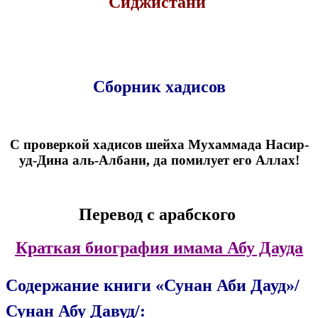
Сиджистани
Сборник хадисов
С проверкой хадисов шейха Мухаммада Насир-
уд-Дина аль-Албани,
да помилует его Аллах!
Перевод с арабского
Краткая биография имама Абу Дауда
Содержание книги «Сунан Аби Дауд»/
Сунан Абу Давуд/: