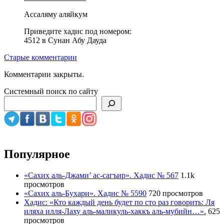
Ассаляму аляйкум
Приведите хадис под номером:
4512 в Сунан Абу Дауда
Навигация
Старые комментарии
по
Комментарии закрыты.
комментариям
Системный поиск по сайту
Популярное
«Сахих аль-Джами’ ас-сагъир». Хадис № 567
1.1k
просмотров
«Сахих аль-Бухари». Хадис № 5590
720 просмотров
Хадис: «Кто каждый день будет по сто раз говорить: Ля
иляха илля-Лаху аль-маликуль-хаккъ аль-мубийн…».
625
просмотров