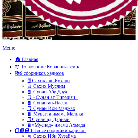
Энциклопедия хадисов
Перейти
Меню
к
содержимому
🏠 Главная
📖 Толкование Корана/тафсир/
📚9 сборников хадисов
📗Сахих аль-Бухари
📗 Сахих Муслим
📗 Сунан Абу Дауд
📗 «Сунан ат-Тирмизи»
📗 Сунан ан-Насаи
📗 Сунан Ибн Маджах
📗 Муватта имама Малика
📗Сунан ад-Дарими
📗»Муснад» имама Ахмада
📕📗📘 Разные сборники хадисов
📘 Сахих Ибн Хузайма