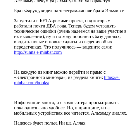
Ассаламу алекум уа рахматулЛахи уа баракатух.
Брат Фарук,увидел на телеграм-канале брата Эльмира:
Запустили в БЕТА-режиме проект, над которым
работали почти ДВА года. Теперь будем устранять
технические ошибки (очень надеемся на ваше участие в
их выявлении), ну и по ходу пополнять базу данных,
вводить новые и новые хадисы и сведения об их
передатчиках. Что получилось — зацените сами:
http://sunna.e-minbar.com
На каждую из книг можно перейти и прямо с
«Электронного минбара», из раздела книги:
https://e-
minbar.com/books/
Информации много, и с компьютера просматривать
пока однозначно удобнее. Но, в принципе, и на
мобильных устройствах все читается. Альхамду лиллях.
Надеюсь будет польза Ин ша Аллах.