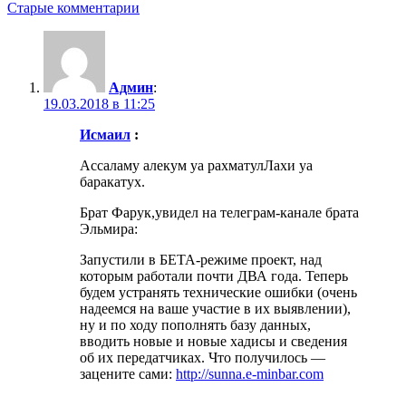
Навигация
Старые комментарии
по
комментариям
Админ
:
19.03.2018 в 11:25
Исмаил
:
Ассаламу алекум уа рахматулЛахи уа
баракатух.
Брат Фарук,увидел на телеграм-канале брата
Эльмира:
Запустили в БЕТА-режиме проект, над
которым работали почти ДВА года. Теперь
будем устранять технические ошибки (очень
надеемся на ваше участие в их выявлении),
ну и по ходу пополнять базу данных,
вводить новые и новые хадисы и сведения
об их передатчиках. Что получилось —
зацените сами:
http://sunna.e-minbar.com