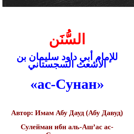
السُّنَن
للإمام أبي داود سليمان بن
الأشعث السجستاني
«ас-Сунан»
Автор: Имам Абу Дауд (Абу Давуд)
Сулейман ибн аль-Аш’ас ас-