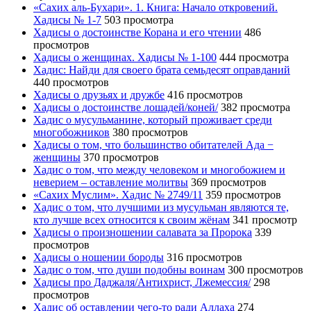
«Сахих аль-Бухари». 1. Книга: Начало откровений.
Хадисы № 1-7
503 просмотра
Хадисы о достоинстве Корана и его чтении
486
просмотров
Хадисы о женщинах. Хадисы № 1-100
444 просмотра
Хадис: Найди для своего брата семьдесят оправданий
440 просмотров
Хадисы о друзьях и дружбе
416 просмотров
Хадисы о достоинстве лошадей/коней/
382 просмотра
Хадис о мусульманине, который проживает среди
многобожников
380 просмотров
Хадисы о том, что большинство обитателей Ада −
женщины
370 просмотров
Хадис о том, что между человеком и многобожием и
неверием – оставление молитвы
369 просмотров
«Сахих Муслим». Хадис № 2749/11
359 просмотров
Хадис о том, что лучшими из мусульман являются те,
кто лучше всех относится к своим жёнам
341 просмотр
Хадисы о произношении салавата за Пророка
339
просмотров
Хадисы о ношении бороды
316 просмотров
Хадис о том, что души подобны воинам
300 просмотров
Хадисы про Даджаля/Антихрист, Лжемессия/
298
просмотров
Хадис об оставлении чего-то ради Аллаха
274