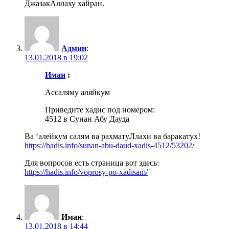
ДжазакАллаху хайран.
Админ
:
13.01.2018 в 19:02
Иман
:
Ассаляму аляйкум
Приведите хадис под номером:
4512 в Сунан Абу Дауда
Ва ‘алейкум салям ва рахматуЛлахи ва баракатух!
https://hadis.info/sunan-abu-daud-xadis-4512/53202/
Для вопросов есть страница вот здесь:
https://hadis.info/voprosy-po-xadisam/
Иман
:
13.01.2018 в 14:44