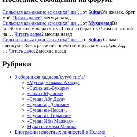
Сильсиля аль-ахадис ас-сахиха" ше …
от
Sultan
Уа джазак, брат
мой.
Читать далее
2 месяца назад
Сильсиля аль-ахадис ас-сахиха" ше …
от
Мухаммад
Ва
‘алейкум салям ва рахмату-Ллахи ва баракатух! там во второй
ча …
Читать далее
2 месяца назад
Сильсиля аль-ахадис ас-сахиха" ше …
от
Sultan
.Салам
алейкум ? Здесь разве нет опечатки в русском وبك نحيا وب
…
Читать далее
2 месяца назад
Рубрики
9 сборников хадисов/кутуб тис’а/
«Муснад» имама Ахмада
«Сахих аль-Бухари»
«Сахих Муслим»
«Сунан Абу Дауд»
«Сунан ад-Дарими»
«Сунан ан-Насаи».
«Сунан ат-Тирмизи»
«Сунан Ибн Маджах»
Муватта имама Малика
Биографии известных личностей в Исламе