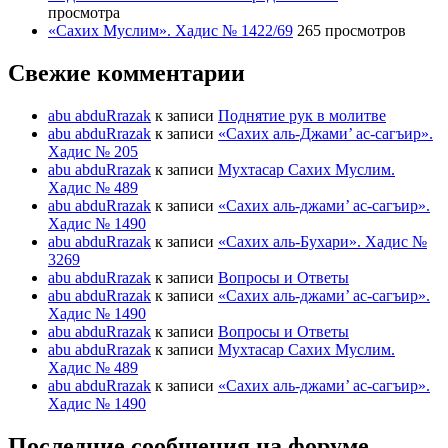
просмотра
«Сахих Муслим». Хадис № 1422/69
265 просмотров
Свежие комментарии
abu abduRrazak
к записи
Поднятие рук в молитве
abu abduRrazak
к записи
«Сахих аль-Джами’ ас-сагъир».
Хадис № 205
abu abduRrazak
к записи
Мухтасар Сахих Муслим.
Хадис № 489
abu abduRrazak
к записи
«Сахих аль-джами’ ас-сагъир».
Хадис № 1490
abu abduRrazak
к записи
«Сахих аль-Бухари». Хадис №
3269
abu abduRrazak
к записи
Вопросы и Ответы
abu abduRrazak
к записи
«Сахих аль-джами’ ас-сагъир».
Хадис № 1490
abu abduRrazak
к записи
Вопросы и Ответы
abu abduRrazak
к записи
Мухтасар Сахих Муслим.
Хадис № 489
abu abduRrazak
к записи
«Сахих аль-джами’ ас-сагъир».
Хадис № 1490
Последние сообщения на форуме