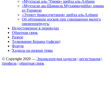
«Мухтасар аль-‘Улювв» шейха аль-Албани
«Мухтасар аш-Шамаиль Мухаммадиййа» имама
ат-Тирмизи
«Этикет бракосочетания» шейха аль-Албани
Об обтирании носков при совершении малого
омовения/вудуъ/
Недостоверное в переводах
Обратная связь
Разное
Толкование Корана (тафсир)
Форум
Хадисы на разные темы
© Copyright 2020 —
Энциклопедия хадисов
|
регистрация
|
профиль
|
обратная связь
Wisteria Theme by
WPFriendship
⋅
Powered by
WordPress