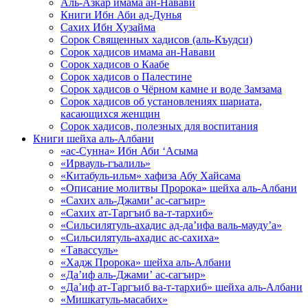
Аль-Азкар имама ан-Навави
Книги Ибн Аби ад-Дунья
Сахих Ибн Хузайма
Сорок Священных хадисов (аль-Къудси)
Сорок хадисов имама ан-Навави
Сорок хадисов о Каабе
Сорок хадисов о Палестине
Сорок хадисов о Чёрном камне и воде Замзама
Сорок хадисов об установлениях шариата,
касающихся женщин
Сорок хадисов, полезных для воспитания
Книги шейха аль-Албани
«ас-Сунна» Ибн Аби ‘Асыма
«Ирвауль-гъалиль»
«Китабуль-ильм» хафиза Абу Хайсама
«Описание молитвы Пророка» шейха аль-Албани
«Сахих аль-Джами’ ас-сагъир»
«Сахих ат-Таргъиб ва-т-тархиб»
«Сильсилятуль-ахадис ад-да’ифа валь-мауду’а»
«Сильсилятуль-ахадис ас-сахиха»
«Тавассуль»
«Хадж Пророка» шейха аль-Албани
«Да’иф аль-Джами’ ас-сагъир»
«Да’иф ат-Таргъиб ва-т-тархиб» шейха аль-Албани
«Мишкатуль-масабих»