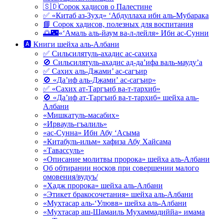
🇸🇩Сорок хадисов о Палестине
✅ «Китаб аз-Зухд» ‘Абдуллаха ибн аль-Мубарака
📘 Сорок хадисов, полезных для воспитания
🌅🌃«‘Амаль аль-йаум ва-л-лейля» Ибн ас-Сунни
🅰 Книги шейха аль-Албани
✅ Сильсилятуль-ахадис ас-сахиха
🚫 Сильсилятуль-ахадис ад-да’ифа валь-мауду’а
✅ Сахих аль-Джами’ ас-сагъир
🚫 «Да’иф аль-Джами’ ас-сагъир»
✅ «Сахих ат-Таргъиб ва-т-тархиб»
🚫 «Да’иф ат-Таргъиб ва-т-тархиб» шейха аль-
Албани
«Мишкатуль-масабих»
«Ирвауль-гъалиль»
«ас-Сунна» Ибн Абу ‘Асыма
«Китабуль-ильм» хафиза Абу Хайсама
«Тавассуль»
«Описание молитвы пророка» шейха аль-Албани
Об обтирании носков при совершении малого
омовения/вудуъ/
«Хадж пророка» шейха аль-Албани
«Этикет бракосочетания» шейха аль-Албани
«Мухтасар аль-‘Улювв» шейха аль-Албани
«Мухтасар аш-Шамаиль Мухаммадиййа» имама