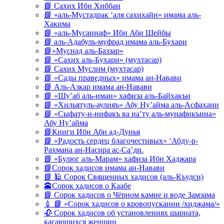
📘 Сахих Ибн Хиббан
📘 «аль-Мустадрак ‘аля сахихайн» имама аль-
Хакима
📘 «аль-Мусаннаф» Ибн Аби Шейбы
📘 аль-Адабуль-муфрад имама аль-Бухари
📘»Муснад аль-Баззар»
📘 «Сахих аль-Бухари» (мухтасар)
📘 Сахих Муслим (мухтасар)
📘 «Сады праведных» имама ан-Навави
📘 Аль-Азкар имама ан-Навави
📘 «Шу’аб аль-иман» хафиза аль-Байхакъи
📘 «Хильятуль-аулияъ» Абу Ну’айма аль-Асфахани
📘 «Сыфату-н-нифакъ ва на’ту аль-мунафикъина»
Абу Ну’айма
📘Книги Ибн Аби ад-Дунья
📘 «Радость сердец благочестивых» ‘Абду-р-
Рахмана ан-Насира ас-Са’ди.
📘 «Булюг аль-Марам» хафиза Ибн Хаджара
📘Сорок хадисов имама ан-Навави
📘 🕌 Сорок Священных хадисов (аль-Къудси)
🕋Сорок хадисов о Каабе
📘 Сорок хадисов о Чёрном камне и воде Замзама
💉 📘 «Сорок хадисов о кровопускании /хиджама/»
🥀 Сорок хадисов об установлениях шариата,
касающихся женщин