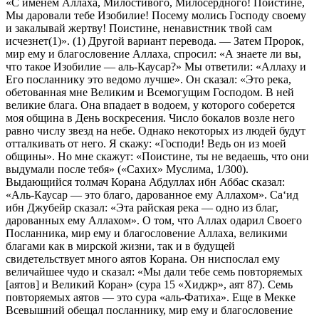
«С именем Аллаха, Милостивого, Милосердного! Поистине,
Мы даровали тебе Изобилие! Посему молись Господу своему
и закалывай жертву! Поистине, ненавистник твой сам
исчезнет(1)». (1) Другой вариант перевода. — Затем Пророк,
мир ему и благословение Аллаха, спросил: «А знаете ли вы,
что такое Изобилие — аль-Каусар?» Мы ответили: «Аллаху и
Его посланнику это ведомо лучше». Он сказал: «Это река,
обетованная мне Великим и Всемогущим Господом. В ней
великие блага. Она впадает в водоем, у которого соберется
моя община в День воскресения. Число бокалов возле него
равно числу звезд на небе. Однако некоторых из людей будут
отталкивать от него. Я скажу: «Господи! Ведь он из моей
общины». Но мне скажут: «Поистине, ты не ведаешь, что они
выдумали после тебя» («Сахих» Муслима, 1/300).
Выдающийся толмач Корана Абдуллах ибн Аббас сказал:
«Аль-Каусар — это благо, дарованное ему Аллахом». Са‘ид
ибн Джубейр сказал: «Эта райская река — одно из благ,
дарованных ему Аллахом». О том, что Аллах одарил Своего
Посланника, мир ему и благословение Аллаха, великими
благами как в мирской жизни, так и в будущей
свидетельствует много аятов Корана. Он ниспослал ему
величайшее чудо и сказал: «Мы дали тебе семь повторяемых
[аятов] и Великий Коран» (сура 15 «Хиджр», аят 87). Семь
повторяемых аятов — это сура «аль-Фатиха». Еще в Мекке
Всевышний обещал посланнику, мир ему и благословение