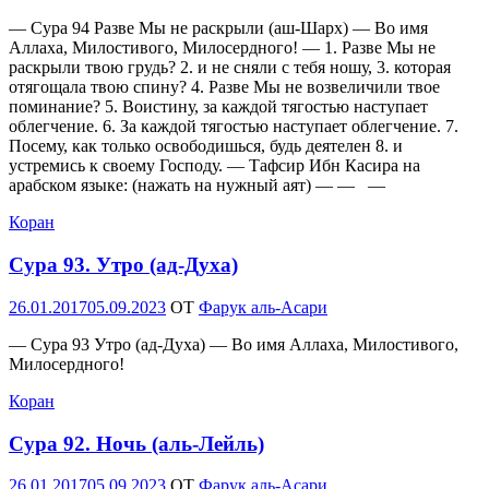
— Сура 94 Разве Мы не раскрыли (аш-Шарх) — Во имя
Аллаха, Милостивого, Милосердного! — 1. Разве Мы не
раскрыли твою грудь? 2. и не сняли с тебя ношу, 3. которая
отягощала твою спину? 4. Разве Мы не возвеличили твое
поминание? 5. Воистину, за каждой тягостью наступает
облегчение. 6. За каждой тягостью наступает облегчение. 7.
Посему, как только освободишься, будь деятелен 8. и
устремись к своему Господу. — Тафсир Ибн Касира на
арабском языке: (нажать на нужный аят) — — —
Коран
Сура 93. Утро (ад-Духа)
Опубликовано
26.01.2017
05.09.2023
OT
Фарук аль-Асари
— Сура 93 Утро (ад-Духа) — Во имя Аллаха, Милостивого,
Милосердного!
Коран
Сура 92. Ночь (аль-Лейль)
Опубликовано
26.01.2017
05.09.2023
OT
Фарук аль-Асари