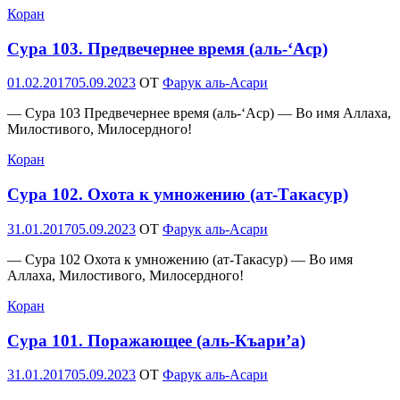
Коран
Сура 103. Предвечернее время (аль-‘Аср)
Опубликовано
01.02.2017
05.09.2023
OT
Фарук аль-Асари
— Сура 103 Предвечернее время (аль-‘Аср) — Во имя Аллаха,
Милостивого, Милосердного!
Коран
Сура 102. Охота к умножению (ат-Такасур)
Опубликовано
31.01.2017
05.09.2023
OT
Фарук аль-Асари
— Сура 102 Охота к умножению (ат-Такасур) — Во имя
Аллаха, Милостивого, Милосердного!
Коран
Сура 101. Поражающее (аль-Къари’а)
Опубликовано
31.01.2017
05.09.2023
OT
Фарук аль-Асари