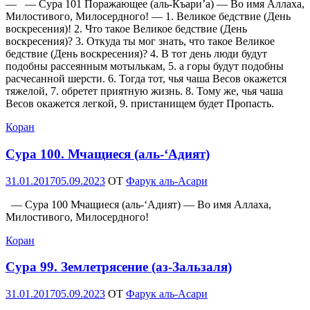
— — Сура 101 Поражающее (аль-Къари’а) — Во имя Аллаха,
Милостивого, Милосердного! — 1. Великое бедствие (День
воскресения)! 2. Что такое Великое бедствие (День
воскресения)? 3. Откуда ты мог знать, что такое Великое
бедствие (День воскресения)? 4. В тот день люди будут
подобны рассеянным мотылькам, 5. а горы будут подобны
расчесанной шерсти. 6. Тогда тот, чья чаша Весов окажется
тяжелой, 7. обретет приятную жизнь. 8. Тому же, чья чаша
Весов окажется легкой, 9. пристанищем будет Пропасть.
Коран
Сура 100. Мчащиеся (аль-‘Адият)
Опубликовано
31.01.2017
05.09.2023
OT
Фарук аль-Асари
— Сура 100 Мчащиеся (аль-‘Адият) — Во имя Аллаха,
Милостивого, Милосердного!
Коран
Сура 99. Землетрясение (аз-Зальзаля)
Опубликовано
31.01.2017
05.09.2023
OT
Фарук аль-Асари