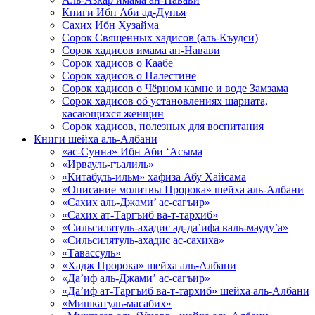
Книги Ибн Аби ад-Дунья
Сахих Ибн Хузайма
Сорок Священных хадисов (аль-Къудси)
Сорок хадисов имама ан-Навави
Сорок хадисов о Каабе
Сорок хадисов о Палестине
Сорок хадисов о Чёрном камне и воде Замзама
Сорок хадисов об установлениях шариата,
касающихся женщин
Сорок хадисов, полезных для воспитания
Книги шейха аль-Албани
«ас-Сунна» Ибн Аби ‘Асыма
«Ирвауль-гъалиль»
«Китабуль-ильм» хафиза Абу Хайсама
«Описание молитвы Пророка» шейха аль-Албани
«Сахих аль-Джами’ ас-сагъир»
«Сахих ат-Таргъиб ва-т-тархиб»
«Сильсилятуль-ахадис ад-да’ифа валь-мауду’а»
«Сильсилятуль-ахадис ас-сахиха»
«Тавассуль»
«Хадж Пророка» шейха аль-Албани
«Да’иф аль-Джами’ ас-сагъир»
«Да’иф ат-Таргъиб ва-т-тархиб» шейха аль-Албани
«Мишкатуль-масабих»