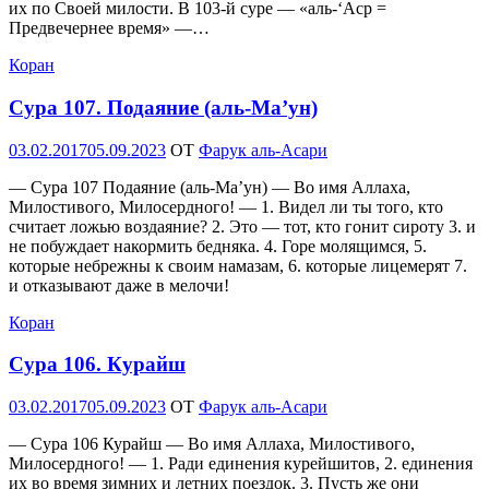
их по Своей милости. В 103-й суре — «аль-‘Аср =
Предвечернее время» —…
Коран
Сура 107. Подаяние (аль-Ма’ун)
Опубликовано
03.02.2017
05.09.2023
OT
Фарук аль-Асари
— Сура 107 Подаяние (аль-Ма’ун) — Во имя Аллаха,
Милостивого, Милосердного! — 1. Видел ли ты того, кто
считает ложью воздаяние? 2. Это — тот, кто гонит сироту 3. и
не побуждает накормить бедняка. 4. Горе молящимся, 5.
которые небрежны к своим намазам, 6. которые лицемерят 7.
и отказывают даже в мелочи!
Коран
Сура 106. Куpaйш
Опубликовано
03.02.2017
05.09.2023
OT
Фарук аль-Асари
— Сура 106 Куpaйш — Во имя Аллаха, Милостивого,
Милосердного! — 1. Ради единения курейшитов, 2. единения
их во время зимних и летних поездок. 3. Пусть же они