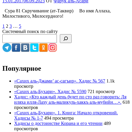
Опубликовано
15.01.2017
06.09.2023
OT
Фарук аль-Асари
Сура 81 Скручивание (ат-Таквир) Во имя Аллаха,
Милостивого, Милосердного!
Пагинация
Предыдущая
Страница
Страница
Страница
Страница
Следующая
1
2
3
…
5
страница
страница
Системный поиск по сайту
записей
Популярное
«Сахих аль-Джами’ ас-сагъир». Хадис № 567
1.1k
просмотр
«Сахих аль-Бухари». Хадис № 5590
721 просмотр
Хадис: «Кто каждый день будет по сто раз говорить: Ля
иляха илля-Лаху аль-маликуль-хаккъ аль-мубийн…».
618
просмотров
«Сахих аль-Бухари». 1. Книга: Начало откровений.
Хадисы № 1-7
494 просмотра
Хадисы о достоинстве Корана и его чтении
489
просмотров