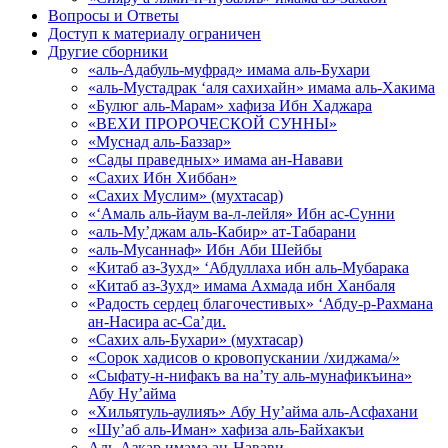
Вопросы и Ответы
Доступ к материалу ограничен
Другие сборники
«аль-Адабуль-муфрад» имама аль-Бухари
«аль-Мустадрак ‘аля сахихайн» имама аль-Хакима
«Булюг аль-Марам» хафиза Ибн Хаджара
«ВЕХИ ПРОРОЧЕСКОЙ СУННЫ»
«Муснад аль-Баззар»
«Сады праведных» имама ан-Навави
«Сахих Ибн Хиббан»
«Сахих Муслим» (мухтасар)
«‘Амаль аль-йаум ва-л-лейля» Ибн ас-Сунни
«аль-Му’джам аль-Кабир» ат-Табарани
«аль-Мусаннаф» Ибн Аби Шейбы
«Китаб аз-Зухд» ‘Абдуллаха ибн аль-Мубарака
«Китаб аз-Зухд» имама Ахмада ибн Ханбаля
«Радость сердец благочестивых» ‘Абду-р-Рахмана
ан-Насира ас-Са’ди.
«Сахих аль-Бухари» (мухтасар)
«Сорок хадисов о кровопускании /хиджама/»
«Сыфату-н-нифакъ ва на’ту аль-мунафикъина»
Абу Ну’айма
«Хильятуль-аулияъ» Абу Ну’айма аль-Асфахани
«Шу’аб аль-Иман» хафиза аль-Байхакъи
Аль-Азкар имама ан-Навави