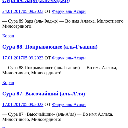
Сура 89. Заря (аль-Фаджр)
Опубликовано
24.01.2017
05.09.2023
OT
Фарук аль-Асари
— Сура 89 Заря (аль-Фаджр) — Во имя Аллаха, Милостивого,
Милосердного!
Коран
Сура 88. Покрывающее (аль-Гъашия)
Опубликовано
17.01.2017
05.09.2023
OT
Фарук аль-Асари
— Сура 88 Покрывающее (аль-Гъашия) — Во имя Аллаха,
Милостивого, Милосердного!
Коран
Сура 87. Высочайший (аль-А’ля)
Опубликовано
17.01.2017
05.09.2023
OT
Фарук аль-Асари
— Сура 87 «Высочайший» (аль-А’ля) — Во имя Аллаха,
Милостивого, Милосердного!