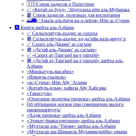
🇸🇩Сорок хадисов о Палестине
✅ «Китаб аз-Зухд» ‘Абдуллаха ибн аль-Мубарака
📘 Сорок хадисов, полезных для воспитания
🌅🌃«‘Амаль аль-йаум ва-л-лейля» Ибн ас-Сунни
🅰 Книги шейха аль-Албани
✅ Сильсилятуль-ахадис ас-сахиха
🚫 Сильсилятуль-ахадис ад-да’ифа валь-мауду’а
✅ Сахих аль-Джами’ ас-сагъир
🚫 «Да’иф аль-Джами’ ас-сагъир»
✅ «Сахих ат-Таргъиб ва-т-тархиб»
🚫 «Да’иф ат-Таргъиб ва-т-тархиб» шейха аль-
Албани
«Мишкатуль-масабих»
«Ирвауль-гъалиль»
«ас-Сунна» Ибн Абу ‘Асыма
«Китабуль-ильм» хафиза Абу Хайсама
«Тавассуль»
«Описание молитвы пророка» шейха аль-Албани
Об обтирании носков при совершении малого
омовения/вудуъ/
«Хадж пророка» шейха аль-Албани
«Этикет бракосочетания» шейха аль-Албани
«Мухтасар аль-‘Улювв» шейха аль-Албани
«Мухтасар аш-Шамаиль Мухаммадиййа» имама