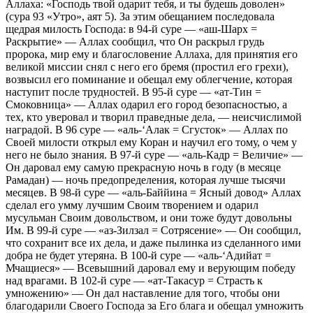
Аллаха: «Господь твой одарит тебя, и ты будешь доволен»
(сура 93 «Утро», аят 5). За этим обещанием последовала
щедрая милость Господа: в 94-й суре — «аш-Шарх =
Раскрытие» — Аллах сообщил, что Он раскрыл грудь
пророка, мир ему и благословение Аллаха, для принятия его
великой миссии снял с него его бремя (простил его грехи),
возвысил его поминание и обещал ему облегчение, которая
наступит после трудностей. В 95-й суре — «ат-Тин =
Смоковница» — Аллах одарил его город безопасностью, а
тех, кто уверовал и творил праведные дела, — неисчислимой
наградой. В 96 суре — «аль-‘Алак = Сгусток» — Аллах по
Своей милости открыл ему Коран и научил его тому, о чем у
него не было знания. В 97-й суре — «аль-Кадр = Величие» —
Он даровал ему самую прекрасную ночь в году (в месяце
Рамадан) — ночь предопределения, которая лучше тысячи
месяцев. В 98-й суре — «аль-Баййина = Ясный довод» Аллах
сделал его умму лучшим Своим творением и одарил
мусульман Своим довольством, и они тоже будут довольны
Им. В 99-й суре — «аз-Зилзал = Сотрясение» — Он сообщил,
что сохранит все их дела, и даже пылинка из сделанного ими
добра не будет утеряна. В 100-й суре — «аль-‘Адийат =
Мчащиеся» — Всевышний даровал ему и верующим победу
над врагами. В 102-й суре — «ат-Такасур = Страсть к
умножению» — Он дал наставление для того, чтобы они
благодарили Своего Господа за Его блага и обещал умножить