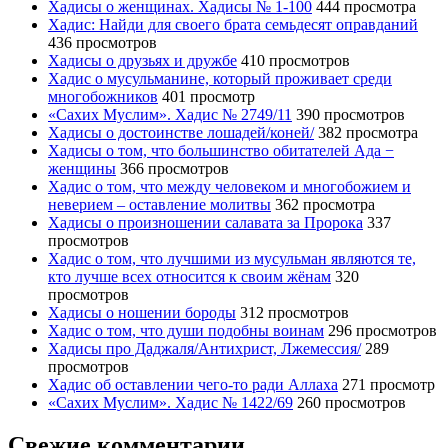
Хадисы о женщинах. Хадисы № 1-100
444 просмотра
Хадис: Найди для своего брата семьдесят оправданий
436 просмотров
Хадисы о друзьях и дружбе
410 просмотров
Хадис о мусульманине, который проживает среди
многобожников
401 просмотр
«Сахих Муслим». Хадис № 2749/11
390 просмотров
Хадисы о достоинстве лошадей/коней/
382 просмотра
Хадисы о том, что большинство обитателей Ада −
женщины
366 просмотров
Хадис о том, что между человеком и многобожием и
неверием – оставление молитвы
362 просмотра
Хадисы о произношении салавата за Пророка
337
просмотров
Хадис о том, что лучшими из мусульман являются те,
кто лучше всех относится к своим жёнам
320
просмотров
Хадисы о ношении бороды
312 просмотров
Хадис о том, что души подобны воинам
296 просмотров
Хадисы про Даджаля/Антихрист, Лжемессия/
289
просмотров
Хадис об оставлении чего-то ради Аллаха
271 просмотр
«Сахих Муслим». Хадис № 1422/69
260 просмотров
Свежие комментарии