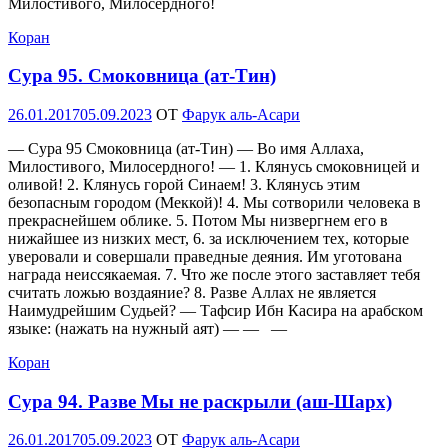
Милостивого, Милосердного!
Коран
Сура 95. Смоковница (ат-Тин)
Опубликовано
26.01.2017
05.09.2023
OT
Фарук аль-Асари
— Сура 95 Смоковница (ат-Тин) — Во имя Аллаха,
Милостивого, Милосердного! — 1. Клянусь смоковницей и
оливой! 2. Клянусь горой Синаем! 3. Клянусь этим
безопасным городом (Меккой)! 4. Мы сотворили человека в
прекраснейшем облике. 5. Потом Мы низвергнем его в
нижайшее из низких мест, 6. за исключением тех, которые
уверовали и совершали праведные деяния. Им уготована
награда неиссякаемая. 7. Что же после этого заставляет тебя
считать ложью воздаяние? 8. Разве Аллах не является
Наимудрейшим Судьей? — Тафсир Ибн Касира на арабском
языке: (нажать на нужный аят) — — —
Коран
Сура 94. Разве Мы не раскрыли (аш-Шарх)
Опубликовано
26.01.2017
05.09.2023
OT
Фарук аль-Асари