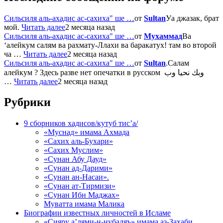
Сильсиля аль-ахадис ас-сахиха" ше …
от
Sultan
Уа джазак, брат
мой.
Читать далее
2 месяца назад
Сильсиля аль-ахадис ас-сахиха" ше …
от
Мухаммад
Ва
‘алейкум салям ва рахмату-Ллахи ва баракатух! там во второй
ча …
Читать далее
2 месяца назад
Сильсиля аль-ахадис ас-сахиха" ше …
от
Sultan
.Салам
алейкум ? Здесь разве нет опечатки в русском وبك نحيا وب
…
Читать далее
2 месяца назад
Рубрики
9 сборников хадисов/кутуб тис’а/
«Муснад» имама Ахмада
«Сахих аль-Бухари»
«Сахих Муслим»
«Сунан Абу Дауд»
«Сунан ад-Дарими»
«Сунан ан-Насаи».
«Сунан ат-Тирмизи»
«Сунан Ибн Маджах»
Муватта имама Малика
Биографии известных личностей в Исламе
«Сияру а’лями-н-нубаляъ» имама аз-Захаби