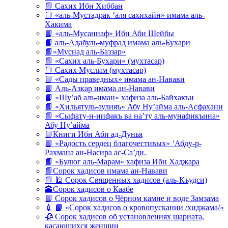
📘 Сахих Ибн Хиббан
📘 «аль-Мустадрак ‘аля сахихайн» имама аль-
Хакима
📘 «аль-Мусаннаф» Ибн Аби Шейбы
📘 аль-Адабуль-муфрад имама аль-Бухари
📘»Муснад аль-Баззар»
📘 «Сахих аль-Бухари» (мухтасар)
📘 Сахих Муслим (мухтасар)
📘 «Сады праведных» имама ан-Навави
📘 Аль-Азкар имама ан-Навави
📘 «Шу’аб аль-иман» хафиза аль-Байхакъи
📘 «Хильятуль-аулияъ» Абу Ну’айма аль-Асфахани
📘 «Сыфату-н-нифакъ ва на’ту аль-мунафикъина»
Абу Ну’айма
📘Книги Ибн Аби ад-Дунья
📘 «Радость сердец благочестивых» ‘Абду-р-
Рахмана ан-Насира ас-Са’ди.
📘 «Булюг аль-Марам» хафиза Ибн Хаджара
📘Сорок хадисов имама ан-Навави
📘 🕌 Сорок Священных хадисов (аль-Къудси)
🕋Сорок хадисов о Каабе
📘 Сорок хадисов о Чёрном камне и воде Замзама
💉 📘 «Сорок хадисов о кровопускании /хиджама/»
🥀 Сорок хадисов об установлениях шариата,
касающихся женщин