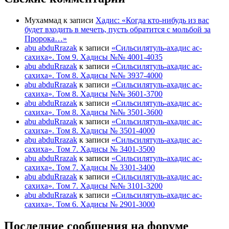
Мухаммад
к записи
Хадис: «Когда кто-нибудь из вас
будет входить в мечеть, пусть обратится с мольбой за
Пророка…»
abu abduRrazak
к записи
«Сильсилятуль-ахадис ас-
сахиха». Том 9. Хадисы №№ 4001-4035
abu abduRrazak
к записи
«Сильсилятуль-ахадис ас-
сахиха». Том 8. Хадисы №№ 3937-4000
abu abduRrazak
к записи
«Сильсилятуль-ахадис ас-
сахиха». Том 8. Хадисы №№ 3601-3700
abu abduRrazak
к записи
«Сильсилятуль-ахадис ас-
сахиха». Том 8. Хадисы №№ 3501-3600
abu abduRrazak
к записи
«Сильсилятуль-ахадис ас-
сахиха». Том 8. Хадисы № 3501-4000
abu abduRrazak
к записи
«Сильсилятуль-ахадис ас-
сахиха». Том 7. Хадисы № 3401-3500
abu abduRrazak
к записи
«Сильсилятуль-ахадис ас-
сахиха». Том 7. Хадисы № 3301-3400
abu abduRrazak
к записи
«Сильсилятуль-ахадис ас-
сахиха». Том 7. Хадисы №№ 3101-3200
abu abduRrazak
к записи
«Сильсилятуль-ахадис ас-
сахиха». Том 6. Хадисы № 2901-3000
Последние сообщения на форуме