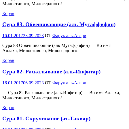
Милостивого, Милосердного!
Коран
Сура 83. Обвешивающие (аль-Мутаффифин)
Опубликовано
16.01.2017
23.09.2023
OT
Фарук аль-Асари
Сура 83 Обвешивающие (аль-Мутаффифин) — Во имя
Аллаха, Милостивого, Милосердного!
Коран
Сура 82. Раскалывание (аль-Инфитар)
Опубликовано
16.01.2017
06.09.2023
OT
Фарук аль-Асари
— Сура 82 Раскалывание (аль-Инфитар) — Во имя Аллаха,
Милостивого, Милосердного!
Коран
Сура 81. Скручивание (ат-Таквир)