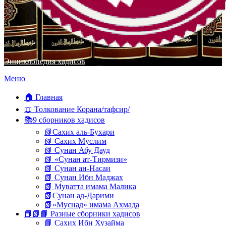
Энциклопедия хадисов
Перейти
Меню
к
содержимому
🏠 Главная
📖 Толкование Корана/тафсир/
📚9 сборников хадисов
📗Сахих аль-Бухари
📗 Сахих Муслим
📗 Сунан Абу Дауд
📗 «Сунан ат-Тирмизи»
📗 Сунан ан-Насаи
📗 Сунан Ибн Маджах
📗 Муватта имама Малика
📗Сунан ад-Дарими
📗»Муснад» имама Ахмада
📕📗📘 Разные сборники хадисов
📘 Сахих Ибн Хузайма