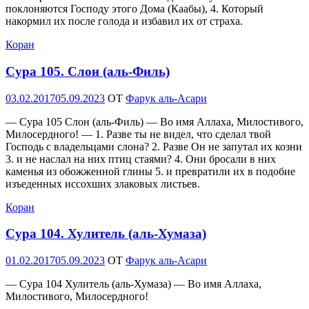
поклоняются Господу этого Дома (Каабы), 4. Который
накормил их после голода и избавил их от страха.
Коран
Сура 105. Слон (аль-Филь)
Опубликовано
03.02.2017
05.09.2023
OT
Фарук аль-Асари
— Сура 105 Слон (аль-Филь) — Во имя Аллаха, Милостивого,
Милосердного! — 1. Разве ты не видел, что сделал твой
Господь с владельцами слона? 2. Разве Он не запутал их козни
3. и не наслал на них птиц стаями? 4. Они бросали в них
каменья из обожженной глины 5. и превратили их в подобие
изъеденных иссохших злаковых листьев.
Коран
Сура 104. Хулитель (аль-Хумаза)
Опубликовано
01.02.2017
05.09.2023
OT
Фарук аль-Асари
— Сура 104 Хулитель (аль-Хумаза) — Во имя Аллаха,
Милостивого, Милосердного!