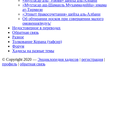
«Мухтасар аль-‘Улювв» шейха аль-Албани
«Мухтасар аш-Шамаиль Мухаммадиййа» имама
ат-Тирмизи
«Этикет бракосочетания» шейха аль-Албани
Об обтирании носков при совершении малого
омовения/вудуъ/
Недостоверное в переводах
Обратная связь
Разное
Толкование Корана (тафсир)
Форум
Хадисы на разные темы
© Copyright 2020 —
Энциклопедия хадисов
|
регистрация
|
профиль
|
обратная связь
Wisteria Theme by
WPFriendship
⋅
Powered by
WordPress