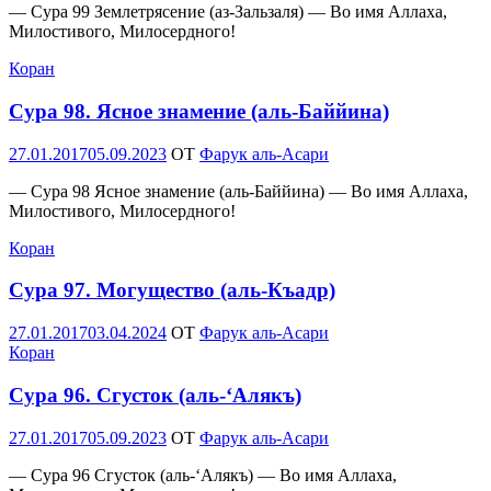
— Сура 99 Землетрясение (аз-Зальзаля) — Во имя Аллаха,
Милостивого, Милосердного!
Коран
Сура 98. Ясное знамение (аль-Баййина)
Опубликовано
27.01.2017
05.09.2023
OT
Фарук аль-Асари
— Сура 98 Ясное знамение (аль-Баййина) — Во имя Аллаха,
Милостивого, Милосердного!
Коран
Сура 97. Могущество (аль-Къадр)
Опубликовано
27.01.2017
03.04.2024
OT
Фарук аль-Асари
Коран
Сура 96. Сгусток (аль-‘Алякъ)
Опубликовано
27.01.2017
05.09.2023
OT
Фарук аль-Асари
— Сура 96 Сгусток (аль-‘Алякъ) — Во имя Аллаха,