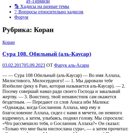
ат-Тирмизи
🔡 Хадисы на разные темы
❔ Вопросы относительно хадисов
Форум
Рубрика:
Коран
Коран
Сура 108. Обильный (аль-Каусар)
Опубликовано
03.02.2017
05.09.2023
OT
Фарук аль-Асари
— — Сура 108 Обильный (аль-Каусар) — Во имя Аллаха,
Милостивого, Милосердного! — 1. Мы даровали тебе
Изобилие (реку в Раю, которая называется аль-Каусар). — 2.
Посему совершай намаз ради своего Господа и закалывай
жертву. — 3. Воистину, твой ненавистник сам окажется
бездетным. — Передают со слов Анаса ибн Малика:
«Однажды, когда Gосланник Аллаха, мир ему и
благословение Аллаха, сидел с нами в мечети, он немного
вздремнул, а затем, улыбаясь, поднял голову. Мы спросили:
«Что рассмешило тебя, о Gосланник Аллаха?» Он сказал:
«Только что мне была ниспослана сура», — а затем прочитал: